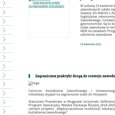
W sobotę 23 kwietnia b
zawodowych udało się
Szwecji. Do Malmö z Ze
logistyków i ekonomis
Zawodowego i Ustawic
gastronomów. Są to ko
staże zawodowe w rama
WER na zasadach Progr
szkolenia zawodowe.
25
kwietnia
2022
Zagraniczne praktyki drogą do rozwoju zawod
Centrum Kształcenia Zawodowego i Ustawiczne
młodzieży
wyjazd na zagraniczne staże do Hiszpanii.
Starostwo Powiatowe w Mrągowie otrzymało dofinan
Program Operacyjny Wiedza Edukacja Rozwój 2014-2020
ramach projektu „Międzynarodowa mobilność edukacyj
kształcenia zawodowego”.