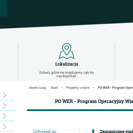
Lokalizacja
Zobacz, gdzie się znajdujemy i jak do
nas dojechać.
PO WER - Program Oper
Jesteś tutaj:
Start
Projekty unijne
>
>
PO WER - Program Operacyjny Wie
Zagraniczne sta