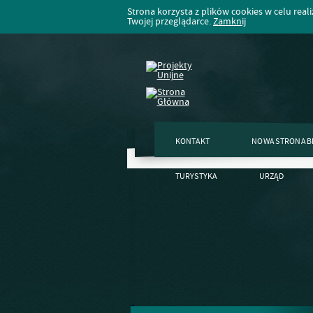
Strona korzysta z plików cookies w celu realiz
Twojej przeglądarce.
Zamknij
KONTAKT
NOWA STRONA B
TURYSTYKA
URZĄD