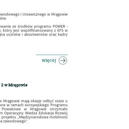
Zawodowego i Ustawicznego w Mrągowie
iów.
sowanie ze środków programu POWER -
, który jest współfinansowany z EFS w
na uczniów i absolwentów oraz kadry
więcej
r 2 w Mrągowie
 w Mrągowie mają okazje odbyć staże u
 one w ramach europejskiego Programu
o Powiatowe w Mrągowie otrzymało
m Operacyjny Wiedza Edukacja Rozwój
ch projektu „Międzynarodowa mobilność
nia zawodowego”.