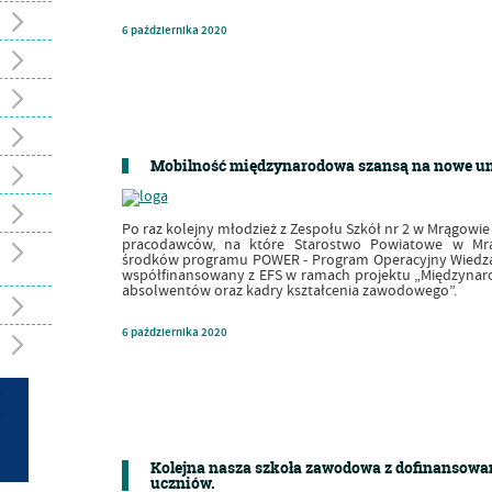
6
października
2020
Mobilność międzynarodowa szansą na nowe um
Po raz kolejny młodzież z Zespołu Szkół nr 2 w Mrągowi
pracodawców, na które Starostwo Powiatowe w Mrą
środków programu POWER - Program Operacyjny Wiedza 
współfinansowany z EFS w ramach projektu „Międzynar
absolwentów oraz kadry kształcenia zawodowego”.
6
października
2020
Kolejna nasza szkoła zawodowa z dofinansowan
uczniów.