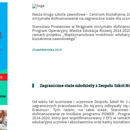
Nasza druga szkoła zawodowa – Centrum Kształcenia 
otrzymała dofinansowanie na zagraniczne staże dla uczn
Starostwo Powiatowe w Mrągowie otrzymało dofinan
Program Operacyjny Wiedza Edukacja Rozwój 2014-2020
ramach projektu „Międzynarodowa mobilność edukacyj
kształcenia zawodowego”.
29
października
2019
Zagraniczne staże młodzieży z Zespołu Szkół N
Od wielu lat uczniowie i uczennice Zespołu Szkół Nr 2
zagranicznych pracodawców. Do tej pory odbywały się
Erasmus+. Tym razem, na takie staże, Starostw
dofinansowanie ze środków programu POWER - Progra
2014-2020, który jest współfinansowany z EFS w rama
edukacyjna uczniów i absolwentów oraz kadry kształce