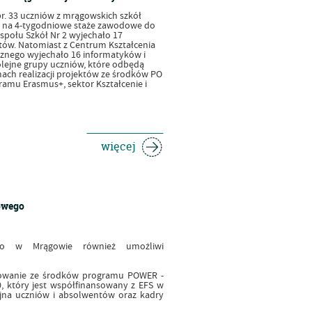
r. 33 uczniów z mrągowskich szkół
 na 4-tygodniowe staże zawodowe do
społu Szkół Nr 2 wyjechało 17
tów. Natomiast z Centrum Kształcenia
znego wyjechało 16 informatyków i
lejne grupy uczniów, które odbędą
ch realizacji projektów ze środków PO
amu Erasmus+, sektor Kształcenie i
więcej
owego
go w Mrągowie również umożliwi
sowanie ze środków programu POWER -
, który jest współfinansowany z EFS w
na uczniów i absolwentów oraz kadry