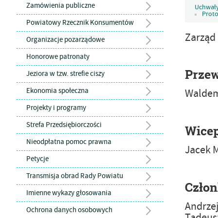
Zamówienia publiczne
Uchwały
Proto
Powiatowy Rzecznik Konsumentów
Zarząd
Organizacje pozarządowe
Honorowe patronaty
Przew
Jeziora w tzw. strefie ciszy
Ekonomia społeczna
Waldem
Projekty i programy
Strefa Przedsiębiorczości
Wicep
Nieodpłatna pomoc prawna
Jacek M
Petycje
Transmisja obrad Rady Powiatu
Człon
Imienne wykazy głosowania
Andrze
Ochrona danych osobowych
Tadeus