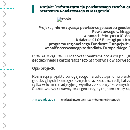
Projekt "Informatyzacja powiatowego zasobu ge
Starostwa Powiatowego w Mrągowie"
Projekt „Informatyzacja powiatowego zasobu geodezy
Powiatowego w Mrąg
w ramach Priorytetu 01 Go
Działanie 01.06 E-usługi public
programu regionalnego Fundusze Europejskie d
współfinansowanego ze środków Europejskiego 
POWIAT MRĄGOWSKI rozpoczął realizację projektu pn.: 
geodezyjnego i kartograficznego Starostwa Powiatowego
Opis projektu
Realizacja projektu polegającego na udostępnieniu e-us
geodezyjnych i kartograficznych oraz zasobach zdigitali
tylko w formie tradycyjnej, wynika ze zidentyfikowanyc
Starostwa, wykonawcy prac geodezyjnych, komornicy sądo
7
listopada
2024
Wydział Inwestycji i Zamówień Publicznych