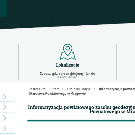
Lokalizacja
Zobacz, gdzie się znajdujemy i jak do
nas dojechać.
Informatyzacja powiat
Jesteś tutaj:
Start
Projekty unijne
>
>
Starostwa Powiatowego w Mrągowie
Informatyzacja powiatowego zasobu geodezyjn
Powiatowego w Mr