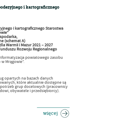
odezyjnego i kartograficznego
jnego i kartograficznego Starostwa
owie”
spodarka,
zne (schemat A)
la Warmii i Mazur 2021 – 2027
Funduszu Rozwoju Regionalnego
„Informatyzacja powiatowego zasobu
 w Mrągowie”.
ług opartych na bazach danych
zowanych, które aktualnie dostępne są
h potrzeb grup docelowych (pracownicy
wi, obywatele i przedsiębiorcy).
więcej