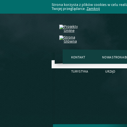
Strona korzysta z plików cookies w celu realiz
Twojej przeglądarce.
Zamknij
KONTAKT
NOWA STRONA B
TURYSTYKA
URZĄD