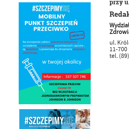
przy ul
Redak
Wydział
Zdrowi
ul. Kró
11-700
tel. (8