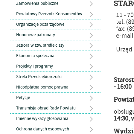
STAR
Zamówienia publiczne
11 - 70
Powiatowy Rzecznik Konsumentów
tel. (8
Organizacje pozarządowe
fax: (8
e-mail
Honorowe patronaty
Jeziora w tzw. strefie ciszy
Urząd c
od wt
Ekonomia społeczna
Projekty i programy
Strefa Przedsiębiorczości
Staros
- 16:00
Nieodpłatna pomoc prawna
Petycje
Powia
Transmisja obrad Rady Powiatu
obsługu
14:30, 
Imienne wykazy głosowania
Ochrona danych osobowych
Wydzia