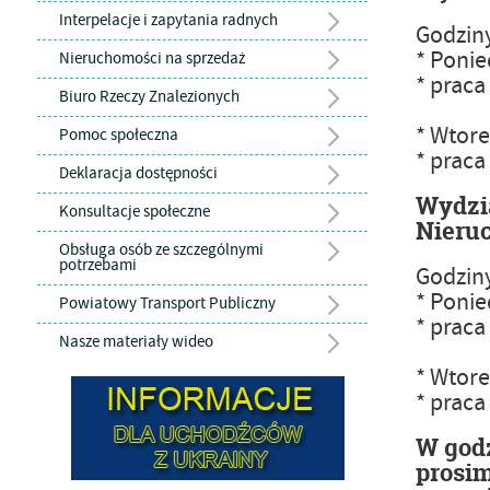
Interpelacje i zapytania radnych
Godzin
* Ponie
Nieruchomości na sprzedaż
* prac
Biuro Rzeczy Znalezionych
* Wtore
Pomoc społeczna
* prac
Deklaracja dostępności
Wydzia
Konsultacje społeczne
Nieru
Obsługa osób ze szczególnymi
potrzebami
Godzin
* Ponie
Powiatowy Transport Publiczny
* prac
Nasze materiały wideo
* Wtore
* prac
W godz
prosim