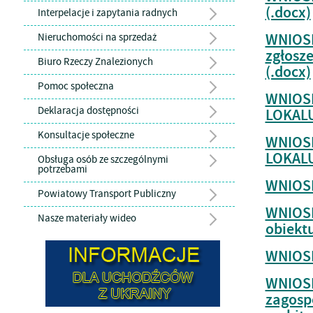
(.docx)
Interpelacje i zapytania radnych
WNIOSE
Nieruchomości na sprzedaż
zgłosze
Biuro Rzeczy Znalezionych
(.docx)
Pomoc społeczna
WNIOS
Deklaracja dostępności
LOKALU
Konsultacje społeczne
WNIOS
LOKALU
Obsługa osób ze szczególnymi
potrzebami
WNIOSE
Powiatowy Transport Publiczny
WNIOSE
Nasze materiały wideo
obiekt
WNIOSE
WNIOSE
zagosp