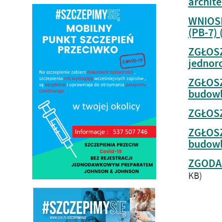
archit
WNIOSE
(PB-7) 
ZGŁOSZ
jednor
ZGŁOSZ
budowl
ZGŁOSZE
ZGŁOSZ
budowla
ZGODA 
KB)