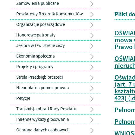
Zamówienia publiczne
Pliki d
Powiatowy Rzecznik Konsumentów
Organizacje pozarządowe
OŚWIAD
Honorowe patronaty
mowa w 
Jeziora w tzw. strefie ciszy
Prawo 
Ekonomia społeczna
OŚWIAD
nieruc
Projekty i programy
Oświad
Strefa Przedsiębiorczości
(art. 7
Nieodpłatna pomoc prawna
kształt
423) (.
Petycje
Pełnom
Transmisja obrad Rady Powiatu
Imienne wykazy głosowania
Pełnom
Ochrona danych osobowych
WNIOSE