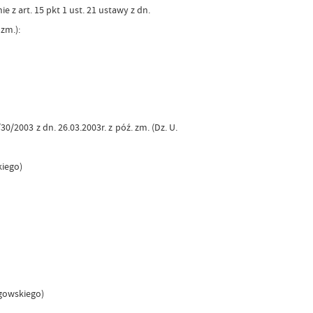
z art. 15 pkt 1 ust. 21 ustawy z dn.
 zm.):
/2003 z dn. 26.03.2003r. z póź. zm. (Dz. U.
iego)
gowskiego)