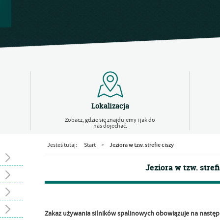
Lokalizacja
Zobacz, gdzie się znajdujemy i jak do
nas dojechać.
Jeziora w tzw. strefie ciszy
Jesteś tutaj:
Start
>
Jeziora w tzw. strefi
Zakaz używania silników spalinowych obowiązuje na nastę