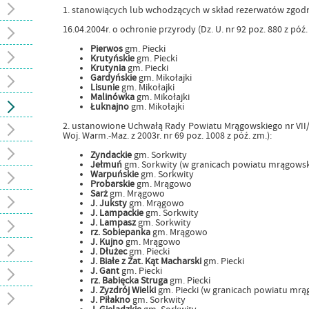
1. stanowiących lub wchodzących w skład rezerwatów zgodnie 
16.04.2004r. o ochronie przyrody (Dz. U. nr 92 poz. 880 z póź.
Pierwos
gm. Piecki
Krutyńskie
gm. Piecki
Krutynia
gm. Piecki
Gardyńskie
gm. Mikołajki
Lisunie
gm. Mikołajki
Malinówka
gm. Mikołajki
Łuknajno
gm. Mikołajki
2. ustanowione Uchwałą Rady Powiatu Mrągowskiego nr VII/30
Woj. Warm.-Maz. z 2003r. nr 69 poz. 1008 z póź. zm.):
Zyndackie
gm. Sorkwity
Jełmuń
gm. Sorkwity (w granicach powiatu mrągowsk
Warpuńskie
gm. Sorkwity
Probarskie
gm. Mrągowo
Sarż
gm. Mrągowo
J. Juksty
gm. Mrągowo
J. Lampackie
gm. Sorkwity
J. Lampasz
gm. Sorkwity
rz. Sobiepanka
gm. Mrągowo
J. Kujno
gm. Mrągowo
J. Dłużec
gm. Piecki
J. Białe z Zat. Kąt Macharski
gm. Piecki
J. Gant
gm. Piecki
rz. Babięcka Struga
gm. Piecki
J. Zyzdrój Wielki
gm. Piecki (w granicach powiatu mrą
J. Piłakno
gm. Sorkwity