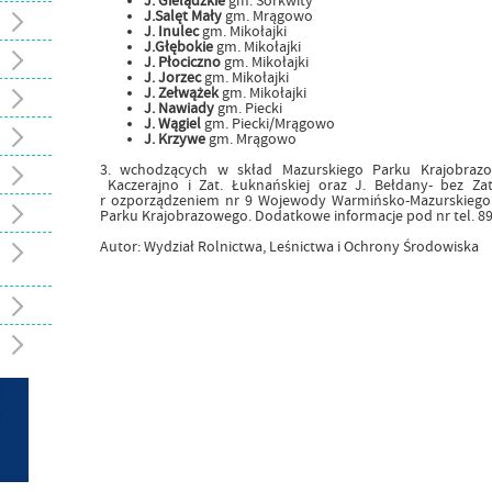
J. Gielądzkie
gm. Sorkwity
J.Salęt Mały
gm. Mrągowo
J. Inulec
gm. Mikołajki
J.Głębokie
gm. Mikołajki
J. Płociczno
gm. Mikołajki
J. Jorzec
gm. Mikołajki
J. Zełwążek
gm. Mikołajki
J. Nawiady
gm. Piecki
J. Wągiel
gm. Piecki/Mrągowo
J. Krzywe
gm. Mrągowo
3. wchodzących w skład Mazurskiego Parku Krajobrazo
Kaczerajno i Zat. Łuknańskiej oraz J. Bełdany- bez Zat.
r ozporządzeniem nr 9 Wojewody Warmińsko-Mazurskiego z
Parku Krajobrazowego. Dodatkowe informacje pod nr tel. 89
Autor: Wydział Rolnictwa, Leśnictwa i Ochrony Środowiska