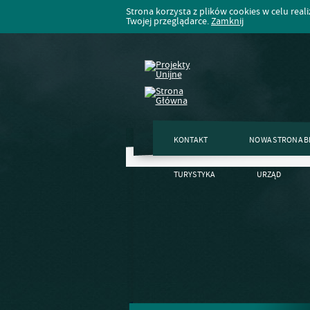
Strona korzysta z plików cookies w celu realiz
Twojej przeglądarce.
Zamknij
KONTAKT
NOWA STRONA B
TURYSTYKA
URZĄD