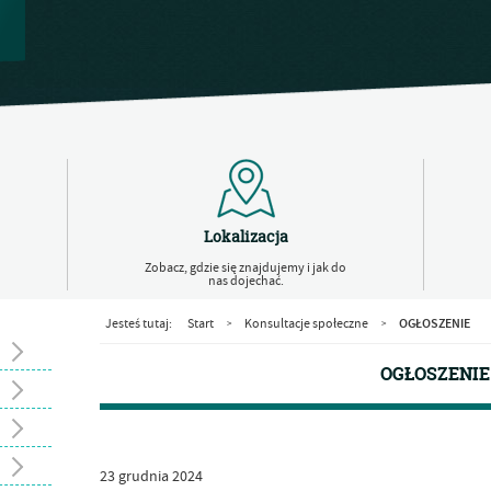
Lokalizacja
Zobacz, gdzie się znajdujemy i jak do
nas dojechać.
OGŁOSZENIE
Jesteś tutaj:
Start
Konsultacje społeczne
>
>
OGŁOSZENIE
23
grudnia
2024