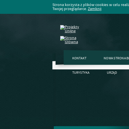
Strona korzysta z plików cookies w celu realiz
Twojej przeglądarce.
Zamknij
KONTAKT
NOWA STRONA B
TURYSTYKA
URZĄD