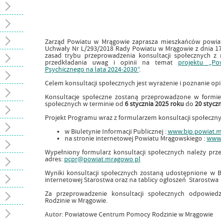
Zarząd Powiatu w Mrągowie zaprasza mieszkańców powiat
Uchwały Nr L/293/2018 Rady Powiatu w Mrągowie z dnia 17 
zasad trybu przeprowadzenia konsultacji społecznych 
przedkładania uwag i opinii na temat
projektu „P
Psychicznego na lata 2024-2030”
.
Celem konsultacji społecznych jest wyrażenie i poznanie o
Konsultacje społeczne zostaną przeprowadzone w formie
społecznych w terminie od
6 stycznia 2025 roku
do
20 styczn
Projekt Programu wraz z formularzem konsultacji społeczny
w Biuletynie Informacji Publicznej :
www.bip.powiat.
na stronie internetowej Powiatu Mrągowskiego :
www.
Wypełniony formularz konsultacji społecznych należy prz
adres:
pcpr@powiat.mragowo.pl
Wyniki konsultacji społecznych zostaną udostępnione w Biu
internetowej Starostwa oraz na tablicy ogłoszeń Starostw
Za przeprowadzenie konsultacji społecznych odpowie
Rodzinie w Mrągowie.
Autor: Powiatowe Centrum Pomocy Rodzinie w Mrągowie