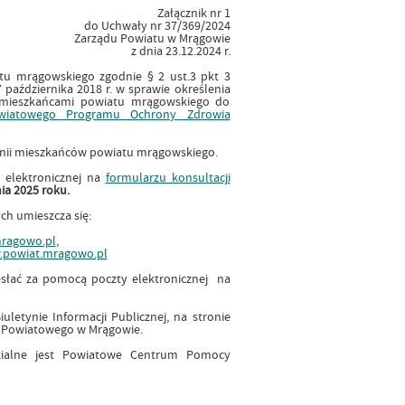
Załącznik nr 1
do Uchwały nr 37/369/2024
Zarządu Powiatu w Mrągowie
z dnia 23.12.2024 r.
u mrągowskiego zgodnie § 2 ust.3 pkt 3
października 2018 r. w sprawie określenia
z mieszkańcami powiatu mrągowskiego do
owiatowego Programu Ochrony Zdrowia
pinii mieszkańców powiatu mrągowskiego.
 elektronicznej na
formularzu konsultacji
ia 2025 roku.
ch umieszcza się:
mragowo.pl
,
powiat.mragowo.pl
esłać za pomocą poczty elektronicznej na
letynie Informacji Publicznej, na stronie
a Powiatowego w Mrągowie.
dzialne jest Powiatowe Centrum Pomocy