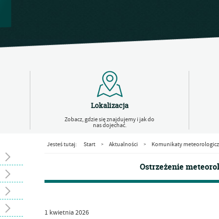
Lokalizacja
Zobacz, gdzie się znajdujemy i jak do
nas dojechać.
Jesteś tutaj:
Start
Aktualności
Komunikaty meteorologic
>
>
Ostrzeżenie meteoro
1
kwietnia
2026