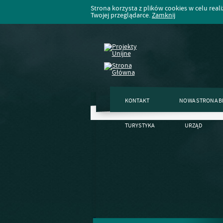
Strona korzysta z plików cookies w celu realiz
Twojej przeglądarce.
Zamknij
KONTAKT
NOWA STRONA B
TURYSTYKA
URZĄD