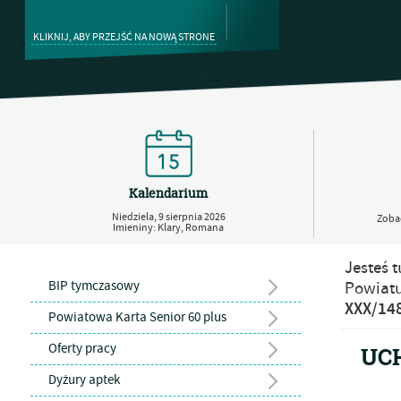
KLIKNIJ, ABY PRZEJŚĆ NA NOWĄ STRONE
Kalendarium
Niedziela,
9
sierpnia
2026
Zobac
Imieniny: Klary, Romana
Jesteś t
BIP tymczasowy
Powiatu
XXX/14
Powiatowa Karta Senior 60 plus
Oferty pracy
UCH
Dyżury aptek