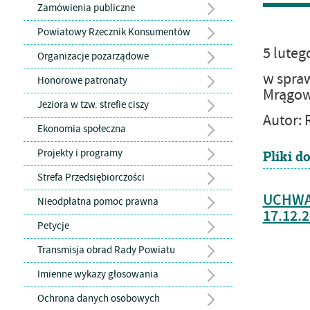
Zamówienia publiczne
Powiatowy Rzecznik Konsumentów
5
luteg
Organizacje pozarządowe
w spraw
Honorowe patronaty
Mrągows
Jeziora w tzw. strefie ciszy
Autor:
Ekonomia społeczna
Projekty i programy
Pliki d
Strefa Przedsiębiorczości
UCHWAŁ
Nieodpłatna pomoc prawna
17.12.2
Petycje
Transmisja obrad Rady Powiatu
Imienne wykazy głosowania
Ochrona danych osobowych