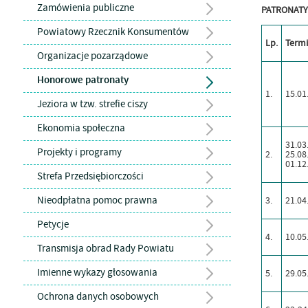
Zamówienia publiczne
PATRONATY
Powiatowy Rzecznik Konsumentów
Lp.
Term
Organizacje pozarządowe
Honorowe patronaty
1.
15.01
Jeziora w tzw. strefie ciszy
Ekonomia społeczna
31.03.
Projekty i programy
2.
25.08.
01.12
Strefa Przedsiębiorczości
Nieodpłatna pomoc prawna
3.
21.04
Petycje
4.
10.05
Transmisja obrad Rady Powiatu
Imienne wykazy głosowania
5.
29.05
Ochrona danych osobowych