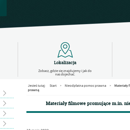
Lokalizacja
Zobacz, gdzie się znajdujemy i jak do
nas dojechać.
Materiały
Jesteś tutaj:
Start
Nieodpłatna pomoc prawna
>
>
prawną
Materiały filmowe promujące m.in. n