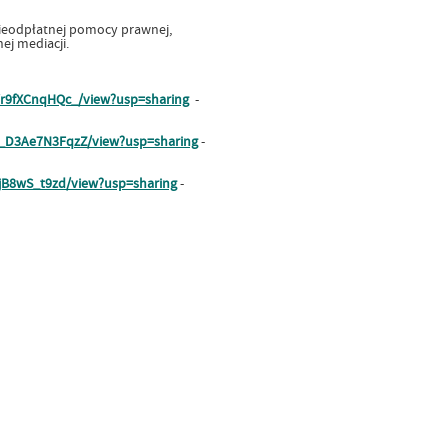
nieodpłatnej pomocy prawnej,
j mediacji.
Yr9fXCnqHQc_/view?usp=sharing
-
b_D3Ae7N3FqzZ/view?usp=sharing
-
1jB8wS_t9zd/view?usp=sharing
-