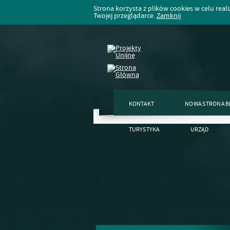
Strona korzysta z plików cookies w celu realiz
Twojej przeglądarce.
Zamknij
KONTAKT
NOWA STRONA B
TURYSTYKA
URZĄD