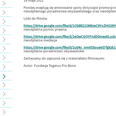
18
maja
2022
Poniżej znajdują się aminowane spoty dotyczące promocji 
nieodpłatnego poradnictwa obywatelskiego oraz nieodpłatne
Linki do filmów
https://drive.google.com/file/d/1OS8R21OMkteC9YoZHO2N
nieodpłatna pomoc prawna
https://drive.google.com/file/d/1eQwCGOYFnXD0mexKLuc
nieodpłatna mediacja
https://drive.google.com/file/d/1u04y_nmK5SocwjrDTgXzk
nieodpłatne poradnictwo obywatelskie
Zachęcamy do zapoznia się z materiałami filmowymi.
Autor: Fundacja Togatus Pro Bono