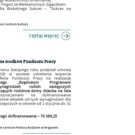
gii wokalno-instrumentalnej.
i Pogoń za Wielkanocnym Zajączkiem.
dia Wokalnego Sukces – "Sukces na
ie Centrum Kultury
czytaj więcej
ze środków Funduszu Pracy
marcu bieżącego roku podpisał umowę
026 w sprawie udzielenia wsparcia
dków Funduszu Pracy na realizację
lonego „Rządowym Programem
ynagrodzeń rodzin zastępczych
ących rodzinne domy dziecka na lata
eznaczeniem na dofinansowanie
ztów składek od tych wynagrodzeń dla
tępczych w okresie od 1 stycznia do 31
ego dofinansowania – 79 389,25
e Centrum Pomocy Rodzinie w Mrągowie