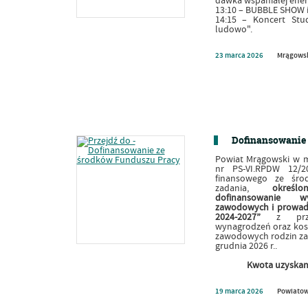
dawka wspaniałej ener
13:10 – BUBBLE SHOW 
14:15 – Koncert Stu
ludowo".
23
marca
2026
Mrągowsk
Dofinansowanie 
Powiat Mrągowski w 
nr PS-VI.RPDW 12/2
finansowego ze śro
zadania,
okreś
dofinansowanie w
zawodowych i prowadz
2024-2027”
z prz
wynagrodzeń oraz kos
zawodowych rodzin zas
grudnia 2026 r..
Kwota uzyskan
19
marca
2026
Powiatow