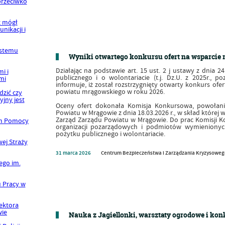
Wyniki otwartego konkursu ofert na wsparcie r
Działając na podstawie art. 15 ust. 2 j ustawy z dnia 24
publicznego i o wolontariacie (t.j. Dz.U. z 2025r., 
informuje, iż został rozstrzygnięty otwarty konkurs ofer
powiatu mrągowskiego w roku 2026.
Oceny ofert dokonała Komisja Konkursowa, powołan
Powiatu w Mrągowie z dnia 18.03.2026 r., w skład której 
Zarząd Zarządu Powiatu w Mrągowie. Do prac Komisji Kon
organizacji pozarządowych i podmiotów wymienionych
pożytku publicznego i wolontariacie.
31
marca
2026
Centrum Bezpieczeństwa i Zarządzania Kryzysowe
Nauka z Jagiellonki, warsztaty ogrodowe i ko