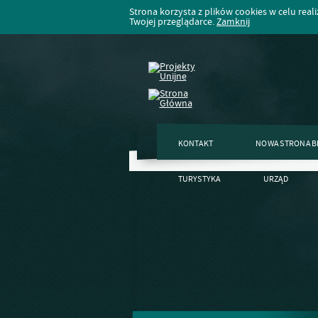
Strona korzysta z plików cookies w celu realiz
Twojej przeglądarce.
Zamknij
KONTAKT
NOWA STRONA B
TURYSTYKA
URZĄD