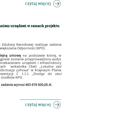
czytaj więcej
zaniem urządzeń w ramach projektu
 Edukacji Narodowej realizuje zadania
iększania Odporności (KPO).
lejną umowę
na podstawie której, w
ągowie zostanie przeprowadzony audyt
przekazaniem urządzeń i infrastruktury
ramach wskaźnika C6aG „
Lokalna sieć
sformacja cyfrowa
” w Krajowym Planie
westycji C 1.1.1 „
Dostęp do sieci
ze środków KPO
.
adania wynosi 463 676 600,00 zł.
czytaj więcej