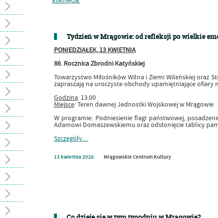
Tydzień w Mrągowie: od refleksji po wielkie em
PONIEDZIAŁEK, 13 KWIETNIA
86. Rocznica Zbrodni Katyńskiej
Towarzystwo Miłośników Wilna i Ziemi Wileńskiej oraz S
zapraszają na uroczyste obchody upamiętniające ofiary 
Godzina
: 13:00
Miejsce
: Teren dawnej Jednostki Wojskowej w Mrągowie
W programie: Podniesienie flagi państwowej, posadzeni
Adamowi Domaszewskiemu oraz odsłonięcie tablicy pami
Szczegóły…
13
kwietnia
2026
Mrągowskie Centrum Kultury
Co dzieje się w tym tygodniu w Mrągowie?