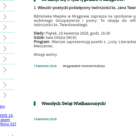
1
.
Wieczór poetycki poświęcony twórczości ks. Jana Twa
Biblioteka Miejska w Mrągowie zaprasza na spotkanie up
wybitnego duszpasterza i poety. To okazja do ref
twórczości ks. Twardowskiego.
Kiedy:
Piątek, 10 kwietnia 2026, godz. 16:30
Gdzie:
Sala Orbita (MCK)
Program
: Wiersze zaprezentują poetki z „Loży Literack
Mieczaniec.
Wstęp wolny.
7
kwietnia
2026
Mrągowskie Centrum Kultury
Wesołych Świąt Wielkanocnych!
3
kwietnia
2026