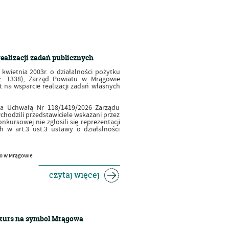
ealizacji zadań publicznych
 kwietnia 2003r. o działalności pożytku
poz. 1338), Zarząd Powiatu w Mrągowie
t na wsparcie realizacji zadań własnych
ia Uchwałą Nr 118/1419/2026 Zarządu
wchodzili przedstawiciele wskazani przez
kursowej nie zgłosili się reprezentacji
 w art.3 ust.3 ustawy o działalności
go w Mrągowie
czytaj więcej
nkurs na symbol Mrągowa