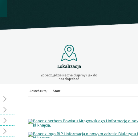
Lokalizacja
Zobacz, gdzie się znajdujemy i jak do
nas dojechać.
Start
Jesteś tutaj: