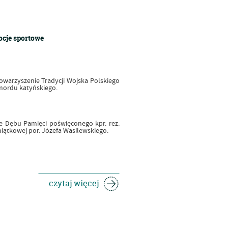
ocje sportowe
towarzyszenie Tradycji Wojska Polskiego
mordu katyńskiego.
e Dębu Pamięci poświęconego kpr. rez.
ątkowej por. Józefa Wasilewskiego.
czytaj więcej