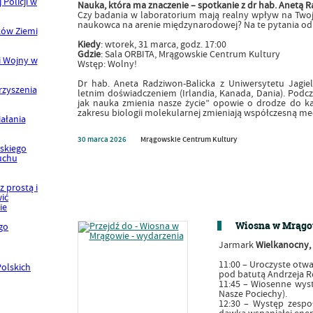
Nauka, która ma znaczenie – spotkanie z dr hab. Anetą 
Czy badania w laboratorium mają realny wpływ na Twoje
naukowca na arenie międzynarodowej? Na te pytania od
Kiedy
: wtorek, 31 marca, godz. 17:00
Gdzie
: Sala ORBITA, Mrągowskie Centrum Kultury
Wstęp: Wolny!
Dr hab. Aneta Radziwon-Balicka z Uniwersytetu Jagiel
letnim doświadczeniem (Irlandia, Kanada, Dania). Podcz
jak nauka zmienia nasze życie” opowie o drodze do kar
zakresu biologii molekularnej zmieniają współczesną m
30
marca
2026
Mrągowskie Centrum Kultury
Wiosna w Mrągow
Jarmark
Wielkanocny,
11:00 – Uroczyste otwa
pod batutą Andrzeja R
11:45 – Wiosenne wyst
Nasze Pociechy).
12:30 – Występ zespoł