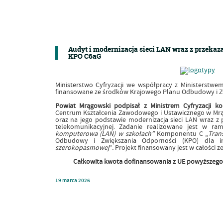
Audyt i modernizacja sieci LAN wraz z przeka
KPO C6aG
Ministerstwo Cyfryzacji we współpracy z Ministerstwem
finansowane ze środków Krajowego Planu Odbudowy i Zw
Powiat Mrągowski podpisał z Ministrem Cyfryzacji
ko
Centrum Kształcenia Zawodowego i Ustawicznego w Mr
oraz na jego podstawie modernizacja sieci LAN wraz z 
telekomunikacyjnej. Zadanie realizowane jest w 
komputerowa (LAN) w szkołach”
Komponentu C „
Tran
Odbudowy i Zwiększania Odporności (KPO) dla in
szerokopasmowej
”
.
Projekt finansowany jest w całości 
Całkowita kwota dofinansowania z UE powyższego z
19
marca
2026