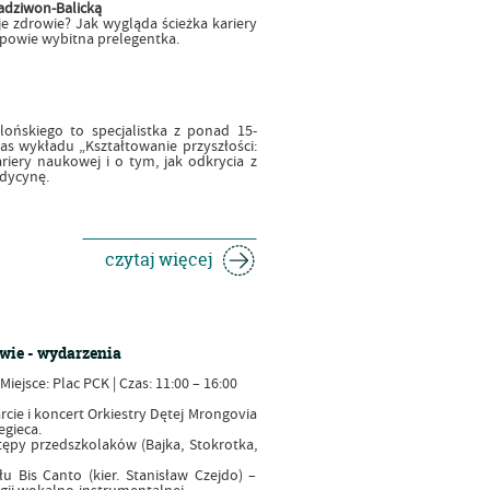
Radziwon-Balicką
 zdrowie? Jak wygląda ścieżka kariery
powie wybitna prelegentka.
lońskiego to specjalistka z ponad 15-
as wykładu „Kształtowanie przyszłości:
iery naukowej i o tym, jak odkrycia z
edycynę.
czytaj więcej
ie - wydarzenia
Miejsce: Plac PCK | Czas: 11:00 – 16:00
rcie i koncert Orkiestry Dętej Mrongovia
egieca.
ępy przedszkolaków (Bajka, Stokrotka,
u Bis Canto (kier. Stanisław Czejdo) –