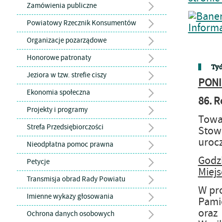
Zamówienia publiczne
Powiatowy Rzecznik Konsumentów
Organizacje pozarządowe
Honorowe patronaty
Tyd
Jeziora w tzw. strefie ciszy
PONI
Ekonomia społeczna
86. R
Projekty i programy
Towa
Strefa Przedsiębiorczości
Stow
urocz
Nieodpłatna pomoc prawna
Godz
Petycje
Miejs
Transmisja obrad Rady Powiatu
W pro
Imienne wykazy głosowania
Pami
oraz
Ochrona danych osobowych