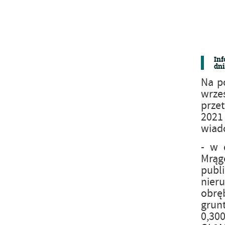
Inf
dni
Na p
wrze
przet
2021
wiad
- w 
Mrągo
publ
nier
obrę
grun
0,30