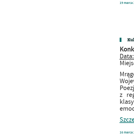
19
marca
Kul
Konku
Data:
Miejs
Mrąg
Woje
Poezj
z re
klasy
emocj
Szcze
16
marca