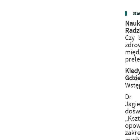
Nau
Nauk
Radz
Czy 
zdro
mię
prele
Kied
Gdzi
Wstę
Dr 
Jagi
dośw
„Ksz
opowi
zakr
medy