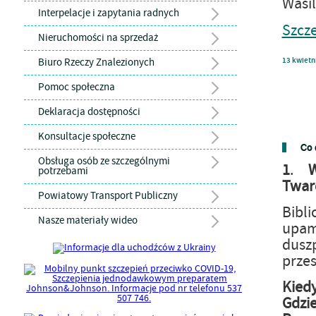
Wasi
Interpelacje i zapytania radnych
Szcz
Nieruchomości na sprzedaż
Biuro Rzeczy Znalezionych
13
kwietn
Pomoc społeczna
Deklaracja dostępności
Konsultacje społeczne
Co 
Obsługa osób ze szczególnymi
1
.
potrzebami
Twar
Powiatowy Transport Publiczny
Bibl
Nasze materiały wideo
upam
duszp
przes
Kiedy
Gdzie