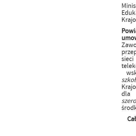
Mini
Eduka
Kraj
Powi
um
Zaw
prze
siec
tele
wsk
szk
Kraj
dla
szer
środ
Ca