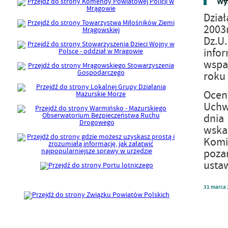
Wyn
Dział
2003r
Dz.U
infor
wspa
roku 
Ocen
Uchw
dnia 
wska
Komis
poza
ustaw
31
marca