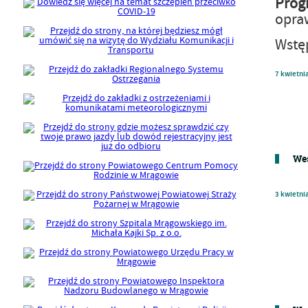
Prog
opra
Wstę
7
kwietni
Wes
3
kwietni