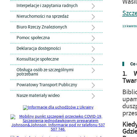
Wasi
Interpelacje i zapytania radnych
Szcz
Nieruchomości na sprzedaż
Biuro Rzeczy Znalezionych
13
kwietn
Pomoc społeczna
Deklaracja dostępności
Konsultacje społeczne
Co 
Obsługa osób ze szczególnymi
1
.
potrzebami
Twar
Powiatowy Transport Publiczny
Bibl
Nasze materiały wideo
upam
duszp
przes
Kiedy
Gdzie