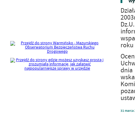
Wyn
Dział
2003r
Dz.U
infor
wspa
roku 
Ocen
Uchw
dnia 
wska
Komis
poza
ustaw
31
marca