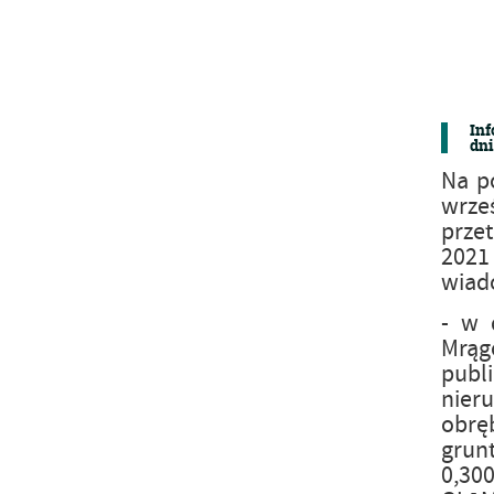
Inf
dni
Na p
wrze
przet
2021
wiad
- w 
Mrągo
publ
nier
obrę
grun
0,30