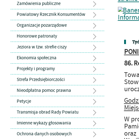
Zamówienia publiczne
Powiatowy Rzecznik Konsumentów
Organizacje pozarządowe
Honorowe patronaty
Tyd
Jeziora w tzw. strefie ciszy
PONI
Ekonomia społeczna
86. R
Projekty i programy
Towa
Strefa Przedsiębiorczości
Stow
urocz
Nieodpłatna pomoc prawna
Godz
Petycje
Miejs
Transmisja obrad Rady Powiatu
W pro
Imienne wykazy głosowania
Pami
oraz
Ochrona danych osobowych