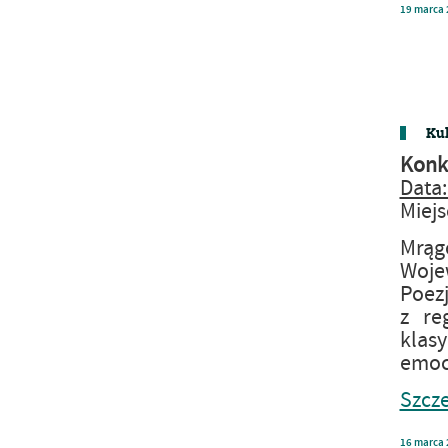
19
marca
Kul
Konku
Data:
Miejs
Mrąg
Woje
Poezj
z re
klasy
emocj
Szcze
16
marca