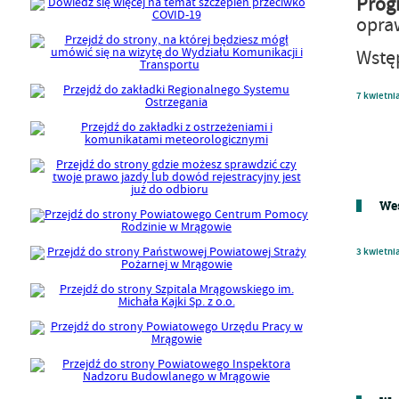
Prog
opra
Wstę
7
kwietni
Wes
3
kwietni