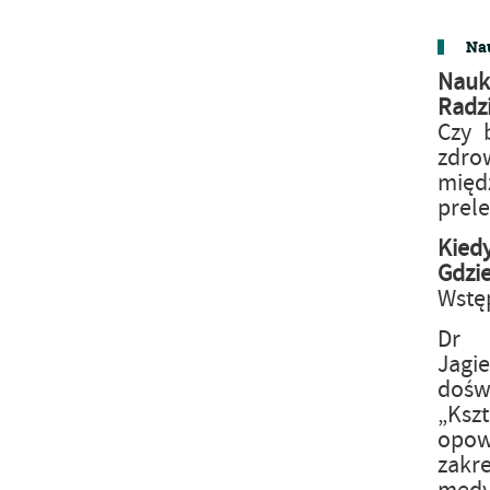
Nau
Nauk
Radz
Czy 
zdro
mię
prele
Kied
Gdzi
Wstę
Dr 
Jagi
dośw
„Ksz
opowi
zakr
medy