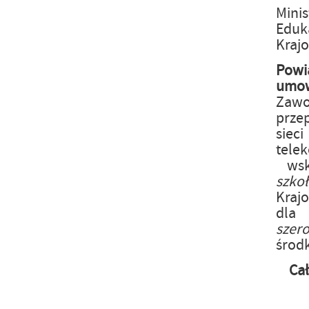
Mini
Eduka
Kraj
Powi
um
Zaw
prze
siec
tele
wsk
szk
Kraj
dla
szer
środ
Ca