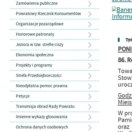
Zamówienia publiczne
Powiatowy Rzecznik Konsumentów
Organizacje pozarządowe
Honorowe patronaty
Tyd
Jeziora w tzw. strefie ciszy
PONI
Ekonomia społeczna
86. R
Projekty i programy
Towa
Strefa Przedsiębiorczości
Stow
urocz
Nieodpłatna pomoc prawna
Godz
Petycje
Miejs
Transmisja obrad Rady Powiatu
W pro
Imienne wykazy głosowania
Pami
oraz
Ochrona danych osobowych