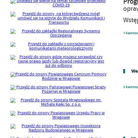
Prog
opra
Wstę
7
kwietni
Wes
3
kwietni