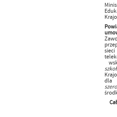
Mini
Eduka
Kraj
Powi
um
Zaw
prze
siec
tele
wsk
szk
Kraj
dla
szer
środ
Ca