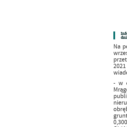
Inf
dni
Na p
wrze
przet
2021
wiad
- w 
Mrągo
publ
nier
obrę
grun
0,30