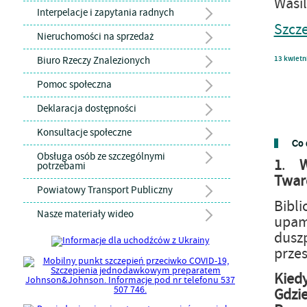
Wasi
Interpelacje i zapytania radnych
Szcz
Nieruchomości na sprzedaż
Biuro Rzeczy Znalezionych
13
kwietn
Pomoc społeczna
Deklaracja dostępności
Konsultacje społeczne
Co 
Obsługa osób ze szczególnymi
1
.
potrzebami
Twar
Powiatowy Transport Publiczny
Bibl
Nasze materiały wideo
upam
duszp
przes
Kiedy
Gdzie