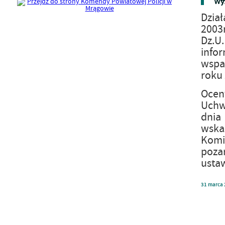
Wyn
Dział
2003r
Dz.U
infor
wspa
roku 
Ocen
Uchw
dnia 
wska
Komis
poza
ustaw
31
marca