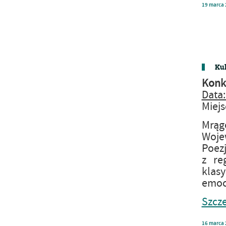
19
marca
Kul
Konku
Data:
Miejs
Mrąg
Woje
Poezj
z re
klasy
emocj
Szcze
16
marca