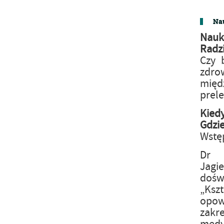
Nau
Nauk
Radz
Czy 
zdro
mię
prele
Kied
Gdzi
Wstę
Dr 
Jagi
dośw
„Ksz
opowi
zakr
medy