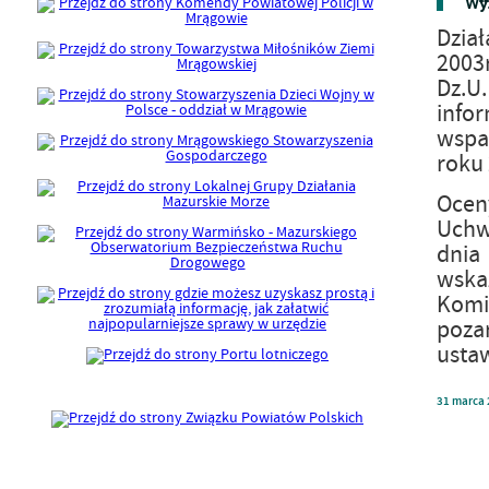
Wyn
Dział
2003r
Dz.U
infor
wspa
roku 
Ocen
Uchw
dnia 
wska
Komis
poza
ustaw
31
marca