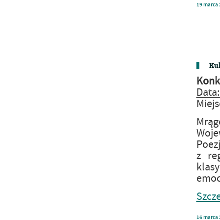
19
marca
Kul
Konku
Data:
Miejs
Mrąg
Woje
Poezj
z re
klasy
emocj
Szcze
16
marca