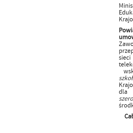
Mini
Eduka
Kraj
Powi
um
Zaw
prze
siec
tele
wsk
szk
Kraj
dla
szer
środ
Ca