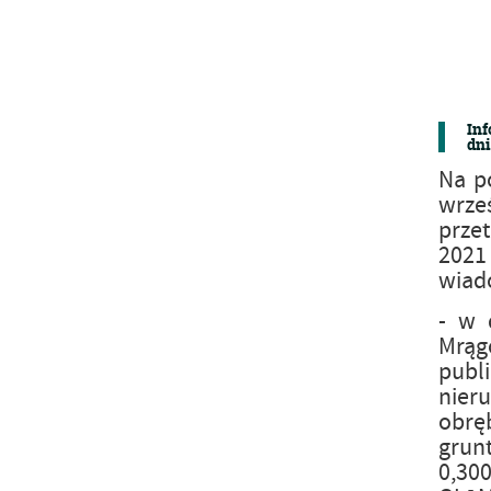
Inf
dni
Na p
wrze
przet
2021
wiad
- w 
Mrągo
publ
nier
obrę
grun
0,30