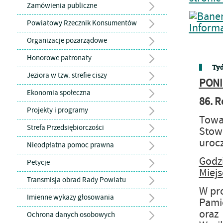
Zamówienia publiczne
Powiatowy Rzecznik Konsumentów
Organizacje pozarządowe
Honorowe patronaty
Tyd
Jeziora w tzw. strefie ciszy
PONI
Ekonomia społeczna
86. R
Projekty i programy
Towa
Strefa Przedsiębiorczości
Stow
urocz
Nieodpłatna pomoc prawna
Godz
Petycje
Miejs
Transmisja obrad Rady Powiatu
W pro
Imienne wykazy głosowania
Pami
oraz
Ochrona danych osobowych