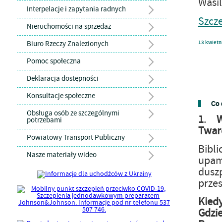
Wasi
Interpelacje i zapytania radnych
Szcz
Nieruchomości na sprzedaż
Biuro Rzeczy Znalezionych
13
kwietn
Pomoc społeczna
Deklaracja dostępności
Konsultacje społeczne
Co 
Obsługa osób ze szczególnymi
1
.
potrzebami
Twar
Powiatowy Transport Publiczny
Bibl
Nasze materiały wideo
upam
duszp
przes
Kiedy
Gdzie