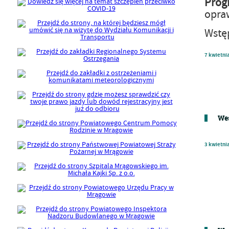
Prog
opra
Wstę
7
kwietni
Wes
3
kwietni