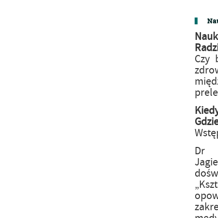
Nau
Nauk
Radz
Czy 
zdro
mię
prele
Kied
Gdzi
Wstę
Dr 
Jagi
dośw
„Ksz
opowi
zakr
medy