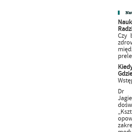
Nau
Nauk
Radz
Czy 
zdro
mię
prele
Kied
Gdzi
Wstę
Dr 
Jagi
dośw
„Ksz
opowi
zakr
medy