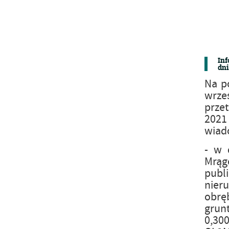
Inf
dni
Na p
wrze
przet
2021
wiad
- w 
Mrągo
publ
nier
obrę
grun
0,30