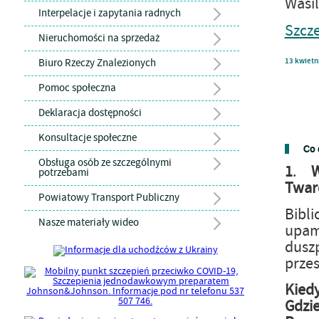
Wasi
Interpelacje i zapytania radnych
Szcz
Nieruchomości na sprzedaż
Biuro Rzeczy Znalezionych
13
kwietn
Pomoc społeczna
Deklaracja dostępności
Konsultacje społeczne
Co 
Obsługa osób ze szczególnymi
1
.
potrzebami
Twar
Powiatowy Transport Publiczny
Bibl
Nasze materiały wideo
upam
duszp
przes
Kiedy
Gdzie