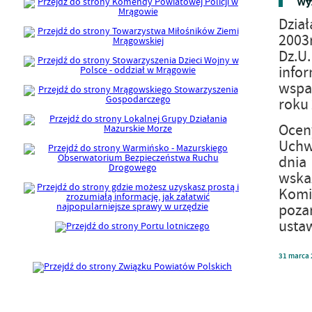
Wyn
Dział
2003r
Dz.U
infor
wspa
roku 
Ocen
Uchw
dnia 
wska
Komis
poza
ustaw
31
marca