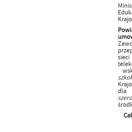
Mini
Eduka
Kraj
Powi
um
Zaw
prze
siec
tele
wsk
szk
Kraj
dla
szer
środ
Ca