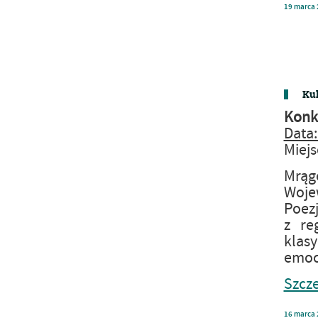
19
marca
Kul
Konku
Data:
Miejs
Mrąg
Woje
Poezj
z re
klasy
emocj
Szcze
16
marca