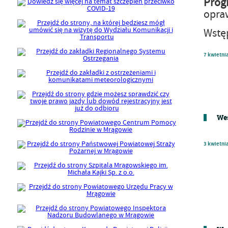
Prog
opra
Wstę
7
kwietni
Wes
3
kwietni