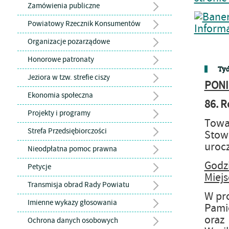
Zamówienia publiczne
Powiatowy Rzecznik Konsumentów
Organizacje pozarządowe
Honorowe patronaty
Tyd
Jeziora w tzw. strefie ciszy
PONI
Ekonomia społeczna
86. R
Projekty i programy
Towa
Strefa Przedsiębiorczości
Stow
urocz
Nieodpłatna pomoc prawna
Godz
Petycje
Miejs
Transmisja obrad Rady Powiatu
W pro
Imienne wykazy głosowania
Pami
oraz
Ochrona danych osobowych