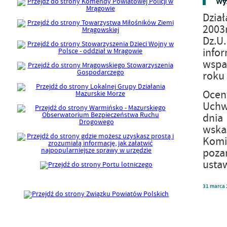
Wyn
Dział
2003r
Dz.U
infor
wspa
roku 
Ocen
Uchw
dnia 
wska
Komis
poza
ustaw
31
marca