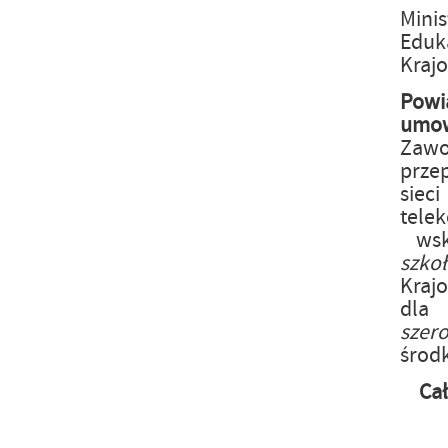
Mini
Eduka
Kraj
Powi
um
Zaw
prze
siec
tele
wsk
szk
Kraj
dla
szer
środ
Ca