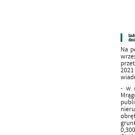
Inf
dni
Na p
wrze
przet
2021
wiad
- w 
Mrągo
publ
nier
obrę
grun
0,30