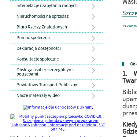
Wasi
Interpelacje i zapytania radnych
Szcz
Nieruchomości na sprzedaż
Biuro Rzeczy Znalezionych
13
kwietn
Pomoc społeczna
Deklaracja dostępności
Konsultacje społeczne
Co 
Obsługa osób ze szczególnymi
1
.
potrzebami
Twar
Powiatowy Transport Publiczny
Bibl
Nasze materiały wideo
upam
duszp
przes
Kiedy
Gdzie