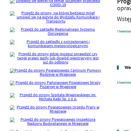
Prog
opra
Wstę
7
kwietni
Wes
3
kwietni