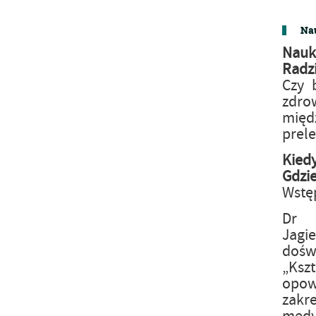
Nau
Nauk
Radz
Czy 
zdro
mię
prele
Kied
Gdzi
Wstę
Dr 
Jagi
dośw
„Ksz
opowi
zakr
medy