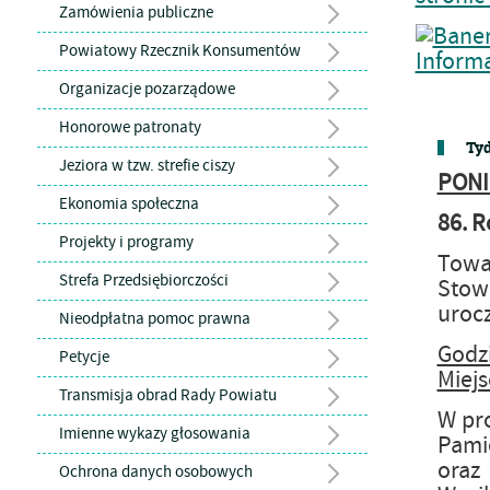
Zamówienia publiczne
Powiatowy Rzecznik Konsumentów
Organizacje pozarządowe
Honorowe patronaty
Tyd
Jeziora w tzw. strefie ciszy
PONI
Ekonomia społeczna
86. R
Projekty i programy
Towa
Strefa Przedsiębiorczości
Stow
urocz
Nieodpłatna pomoc prawna
Godz
Petycje
Miejs
Transmisja obrad Rady Powiatu
W pro
Imienne wykazy głosowania
Pami
oraz
Ochrona danych osobowych