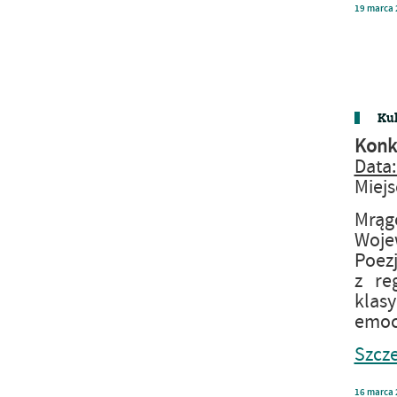
19
marca
Kul
Konku
Data:
Miejs
Mrąg
Woje
Poezj
z re
klasy
emocj
Szcze
16
marca