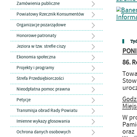
Zamówienia publiczne
Powiatowy Rzecznik Konsumentów
Organizacje pozarządowe
Honorowe patronaty
Tyd
Jeziora w tzw. strefie ciszy
PONI
Ekonomia społeczna
86. R
Projekty i programy
Towa
Strefa Przedsiębiorczości
Stow
urocz
Nieodpłatna pomoc prawna
Godz
Petycje
Miejs
Transmisja obrad Rady Powiatu
W pro
Imienne wykazy głosowania
Pami
oraz
Ochrona danych osobowych