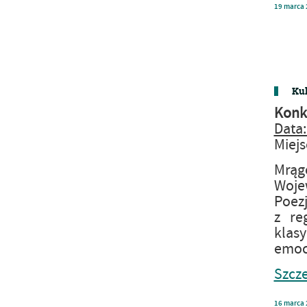
19
marca
Kul
Konku
Data:
Miejs
Mrąg
Woje
Poezj
z re
klasy
emocj
Szcze
16
marca