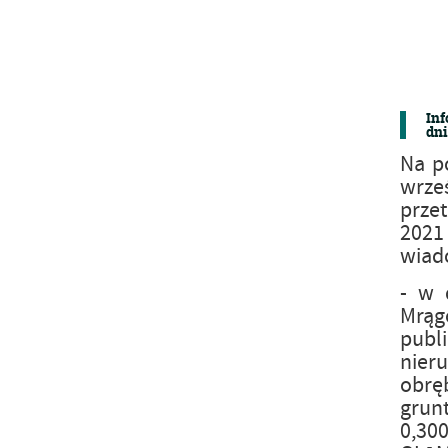
Inf
dni
Na p
wrze
przet
2021
wiad
- w 
Mrągo
publ
nier
obrę
grun
0,30