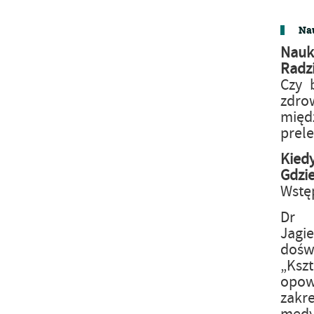
Nau
Nauk
Radz
Czy 
zdro
mię
prele
Kied
Gdzi
Wstę
Dr 
Jagi
dośw
„Ksz
opowi
zakr
medy