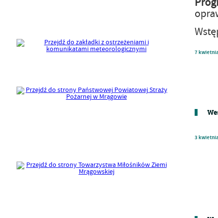
Prog
opra
Wstę
7
kwietni
Wes
3
kwietni