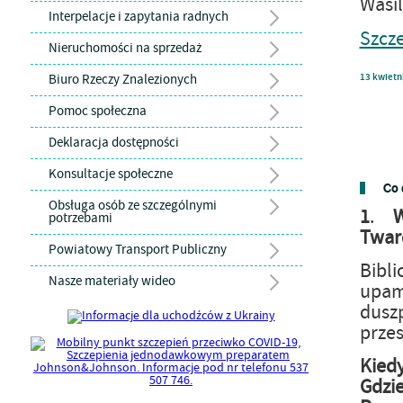
Wasi
Interpelacje i zapytania radnych
Szcz
Nieruchomości na sprzedaż
Biuro Rzeczy Znalezionych
13
kwietn
Pomoc społeczna
Deklaracja dostępności
Konsultacje społeczne
Co 
Obsługa osób ze szczególnymi
1
.
potrzebami
Twar
Powiatowy Transport Publiczny
Bibl
Nasze materiały wideo
upam
duszp
przes
Kiedy
Gdzie