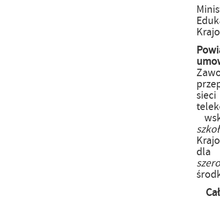
Mini
Eduka
Kraj
Powi
um
Zaw
prze
siec
tele
wsk
szk
Kraj
dla
szer
środ
Ca