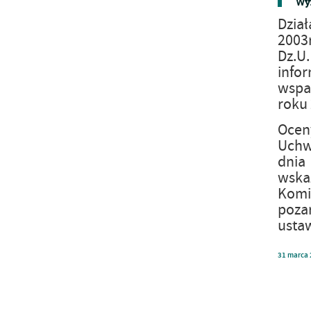
Wyn
Dział
2003r
Dz.U
infor
wspa
roku 
Ocen
Uchw
dnia 
wska
Komis
poza
ustaw
31
marca