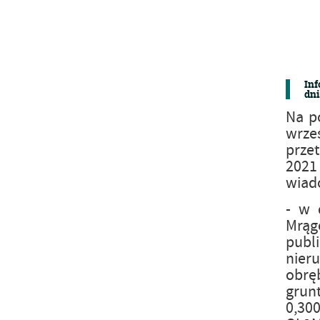
Inf
dni
Na p
wrze
przet
2021
wiad
- w 
Mrągo
publ
nier
obrę
grun
0,30