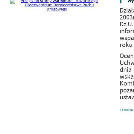
Wyn
Dział
2003r
Dz.U
infor
wspa
roku 
Ocen
Uchw
dnia 
wska
Komis
poza
ustaw
31
marca