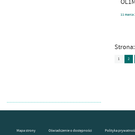
OL1M
11
marca
Strona
1
2
Mapa strony
Oświadczenie o dostępności
Polityka prywatnoś