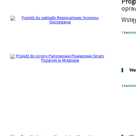
Prog
opra
Wstę
7
kwietni
Wes
3
kwietni