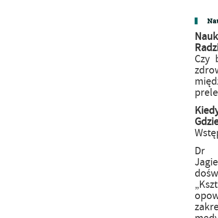
Nau
Nauk
Radz
Czy 
zdro
mię
prele
Kied
Gdzi
Wstę
Dr 
Jagi
dośw
„Ksz
opowi
zakr
medy