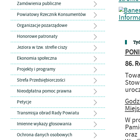
Zamówienia publiczne
Powiatowy Rzecznik Konsumentów
Organizacje pozarządowe
Honorowe patronaty
Tyd
Jeziora w tzw. strefie ciszy
PONI
Ekonomia społeczna
86. R
Projekty i programy
Towa
Strefa Przedsiębiorczości
Stow
urocz
Nieodpłatna pomoc prawna
Godz
Petycje
Miejs
Transmisja obrad Rady Powiatu
W pro
Imienne wykazy głosowania
Pami
oraz
Ochrona danych osobowych