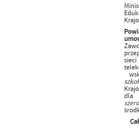
Mini
Eduka
Kraj
Powi
um
Zaw
prze
siec
tele
wsk
szk
Kraj
dla
szer
środ
Ca