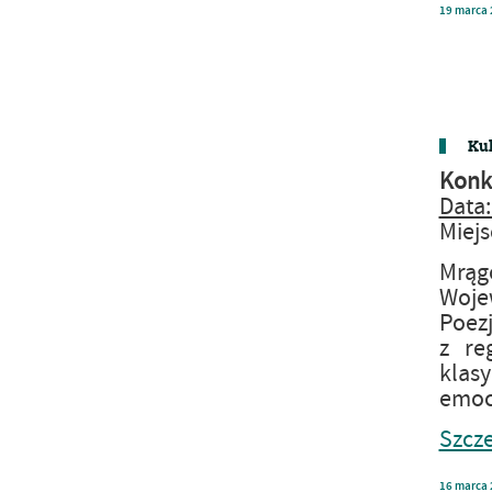
19
marca
Kul
Konku
Data:
Miejs
Mrąg
Woje
Poezj
z re
klasy
emocj
Szcze
16
marca