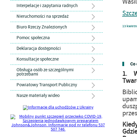
Wasi
Interpelacje i zapytania radnych
Szcz
Nieruchomości na sprzedaż
Biuro Rzeczy Znalezionych
13
kwietn
Pomoc społeczna
Deklaracja dostępności
Konsultacje społeczne
Co 
Obsługa osób ze szczególnymi
1
.
potrzebami
Twar
Powiatowy Transport Publiczny
Bibl
Nasze materiały wideo
upam
duszp
przes
Kiedy
Gdzie