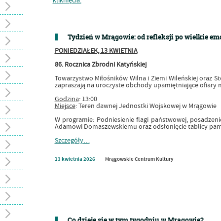
Tydzień w Mrągowie: od refleksji po wielkie em
PONIEDZIAŁEK, 13 KWIETNIA
86. Rocznica Zbrodni Katyńskiej
Towarzystwo Miłośników Wilna i Ziemi Wileńskiej oraz S
zapraszają na uroczyste obchody upamiętniające ofiary 
Godzina
: 13:00
Miejsce
: Teren dawnej Jednostki Wojskowej w Mrągowie
W programie: Podniesienie flagi państwowej, posadzeni
Adamowi Domaszewskiemu oraz odsłonięcie tablicy pami
Szczegóły…
13
kwietnia
2026
Mrągowskie Centrum Kultury
Co dzieje się w tym tygodniu w Mrągowie?