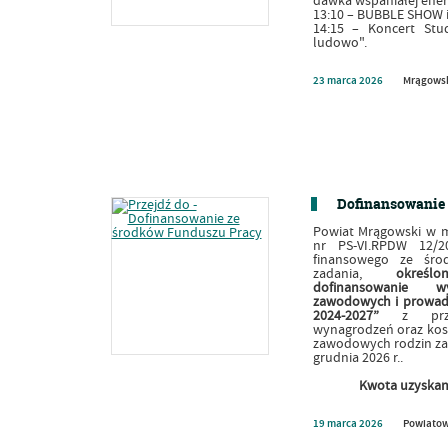
dawka wspaniałej ener
13:10 – BUBBLE SHOW 
14:15 – Koncert Stu
ludowo".
23
marca
2026
Mrągowsk
Dofinansowanie 
Powiat Mrągowski w 
nr PS-VI.RPDW 12/2
finansowego ze śro
zadania,
okreś
dofinansowanie w
zawodowych i prowadz
2024-2027”
z prz
wynagrodzeń oraz kos
zawodowych rodzin zas
grudnia 2026 r..
Kwota uzyskan
19
marca
2026
Powiatow