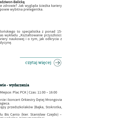
Radziwon-Balicką
 zdrowie? Jak wygląda ścieżka kariery
powie wybitna prelegentka.
lońskiego to specjalistka z ponad 15-
as wykładu „Kształtowanie przyszłości:
iery naukowej i o tym, jak odkrycia z
edycynę.
czytaj więcej
ie - wydarzenia
Miejsce: Plac PCK | Czas: 11:00 – 16:00
rcie i koncert Orkiestry Dętej Mrongovia
egieca.
ępy przedszkolaków (Bajka, Stokrotka,
u Bis Canto (kier. Stanisław Czejdo) –