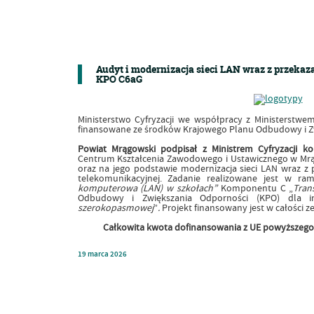
Audyt i modernizacja sieci LAN wraz z przeka
KPO C6aG
Ministerstwo Cyfryzacji we współpracy z Ministerstwem
finansowane ze środków Krajowego Planu Odbudowy i Zw
Powiat Mrągowski podpisał z Ministrem Cyfryzacji
ko
Centrum Kształcenia Zawodowego i Ustawicznego w Mr
oraz na jego podstawie modernizacja sieci LAN wraz z 
telekomunikacyjnej. Zadanie realizowane jest w 
komputerowa (LAN) w szkołach”
Komponentu C „
Tran
Odbudowy i Zwiększania Odporności (KPO) dla in
szerokopasmowej
”
.
Projekt finansowany jest w całości 
Całkowita kwota dofinansowania z UE powyższego z
19
marca
2026