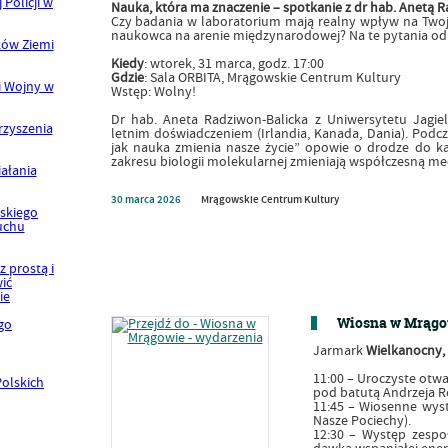
Nauka, która ma znaczenie – spotkanie z dr hab. Anetą 
Czy badania w laboratorium mają realny wpływ na Twoje
naukowca na arenie międzynarodowej? Na te pytania od
Kiedy
: wtorek, 31 marca, godz. 17:00
Gdzie
: Sala ORBITA, Mrągowskie Centrum Kultury
Wstęp: Wolny!
Dr hab. Aneta Radziwon-Balicka z Uniwersytetu Jagiel
letnim doświadczeniem (Irlandia, Kanada, Dania). Podcz
jak nauka zmienia nasze życie” opowie o drodze do kar
zakresu biologii molekularnej zmieniają współczesną m
30
marca
2026
Mrągowskie Centrum Kultury
Wiosna w Mrągow
Jarmark
Wielkanocny,
11:00 – Uroczyste otwa
pod batutą Andrzeja R
11:45 – Wiosenne wyst
Nasze Pociechy).
12:30 – Występ zespoł