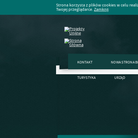
Strona korzysta z plików cookies w celu realiz
Twojej przeglądarce.
Zamknij
KONTAKT
NOWA STRONA B
TURYSTYKA
URZĄD