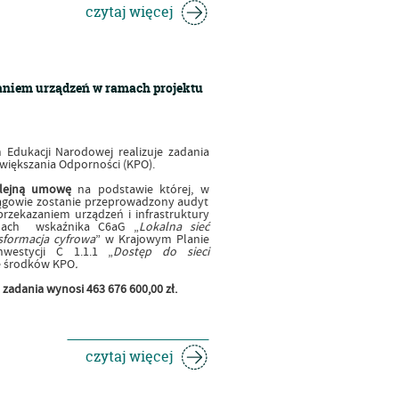
czytaj więcej
zaniem urządzeń w ramach projektu
 Edukacji Narodowej realizuje zadania
iększania Odporności (KPO).
lejną umowę
na podstawie której, w
ągowie zostanie przeprowadzony audyt
przekazaniem urządzeń i infrastruktury
ramach wskaźnika C6aG „
Lokalna sieć
sformacja cyfrowa
” w Krajowym Planie
westycji C 1.1.1 „
Dostęp do sieci
ze środków KPO
.
adania wynosi 463 676 600,00 zł.
czytaj więcej