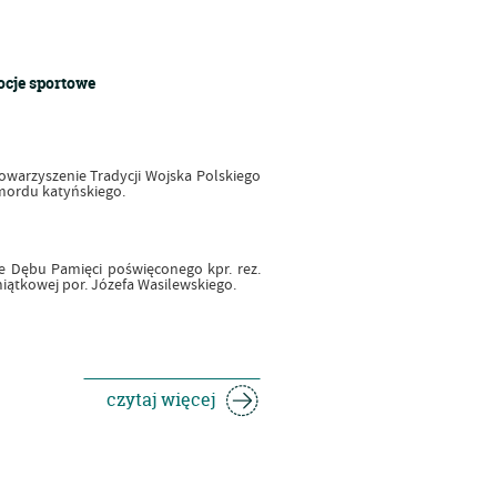
ocje sportowe
towarzyszenie Tradycji Wojska Polskiego
mordu katyńskiego.
e Dębu Pamięci poświęconego kpr. rez.
ątkowej por. Józefa Wasilewskiego.
czytaj więcej