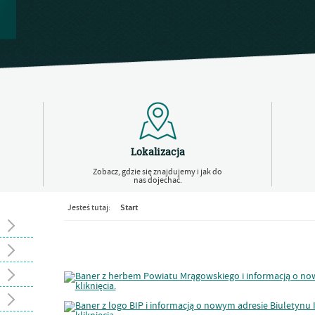
Lokalizacja
Zobacz, gdzie się znajdujemy i jak do
nas dojechać.
Start
Jesteś tutaj: