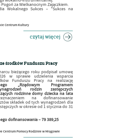
gii wokalno-instrumentalnej.
i Pogoń za Wielkanocnym Zajączkiem.
dia Wokalnego Sukces – "Sukces na
ie Centrum Kultury
czytaj więcej
ze środków Funduszu Pracy
marcu bieżącego roku podpisał umowę
026 w sprawie udzielenia wsparcia
dków Funduszu Pracy na realizację
lonego „Rządowym Programem
ynagrodzeń rodzin zastępczych
ących rodzinne domy dziecka na lata
eznaczeniem na dofinansowanie
ztów składek od tych wynagrodzeń dla
tępczych w okresie od 1 stycznia do 31
ego dofinansowania – 79 389,25
e Centrum Pomocy Rodzinie w Mrągowie