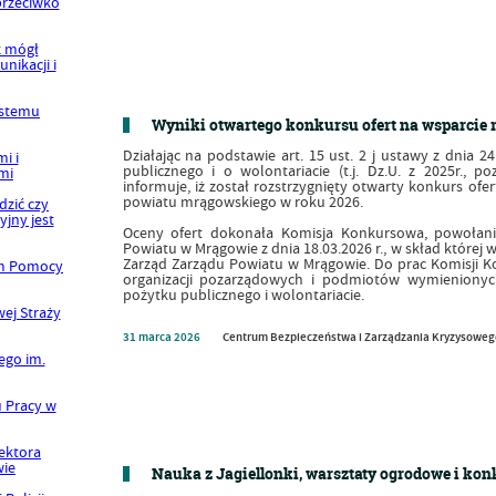
Wyniki otwartego konkursu ofert na wsparcie r
Działając na podstawie art. 15 ust. 2 j ustawy z dnia 24
publicznego i o wolontariacie (t.j. Dz.U. z 2025r., 
informuje, iż został rozstrzygnięty otwarty konkurs ofer
powiatu mrągowskiego w roku 2026.
Oceny ofert dokonała Komisja Konkursowa, powołan
Powiatu w Mrągowie z dnia 18.03.2026 r., w skład której 
Zarząd Zarządu Powiatu w Mrągowie. Do prac Komisji Kon
organizacji pozarządowych i podmiotów wymienionych
pożytku publicznego i wolontariacie.
31
marca
2026
Centrum Bezpieczeństwa i Zarządzania Kryzysowe
Nauka z Jagiellonki, warsztaty ogrodowe i ko