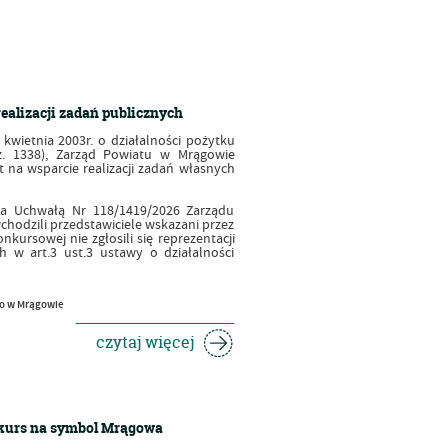
ealizacji zadań publicznych
 kwietnia 2003r. o działalności pożytku
poz. 1338), Zarząd Powiatu w Mrągowie
t na wsparcie realizacji zadań własnych
ia Uchwałą Nr 118/1419/2026 Zarządu
wchodzili przedstawiciele wskazani przez
kursowej nie zgłosili się reprezentacji
 w art.3 ust.3 ustawy o działalności
go w Mrągowie
czytaj więcej
nkurs na symbol Mrągowa