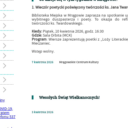
1
.
Wieczór poetycki poświęcony twórczości ks. Jana Twa
Biblioteka Miejska w Mrągowie zaprasza na spotkanie up
wybitnego duszpasterza i poety. To okazja do ref
twórczości ks. Twardowskiego.
Kiedy:
Piątek, 10 kwietnia 2026, godz. 16:30
Gdzie:
Sala Orbita (MCK)
Program
: Wiersze zaprezentują poetki z „Loży Literack
Mieczaniec.
Wstęp wolny.
7
kwietnia
2026
Mrągowskie Centrum Kultury
Wesołych Świąt Wielkanocnych!
3
kwietnia
2026