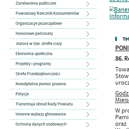
Zamówienia publiczne
Powiatowy Rzecznik Konsumentów
Organizacje pozarządowe
Honorowe patronaty
Tyd
Jeziora w tzw. strefie ciszy
PONI
Ekonomia społeczna
86. R
Projekty i programy
Towa
Strefa Przedsiębiorczości
Stow
urocz
Nieodpłatna pomoc prawna
Godz
Petycje
Miejs
Transmisja obrad Rady Powiatu
W pro
Imienne wykazy głosowania
Pami
oraz
Ochrona danych osobowych