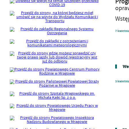
Prog
opra
Wstę
7
kwietni
Wes
3
kwietni