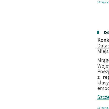
19
marca
Kul
Konku
Data:
Miejs
Mrąg
Woje
Poezj
z re
klasy
emocj
Szcze
16
marca