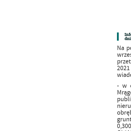
Inf
dni
Na p
wrze
przet
2021
wiad
- w 
Mrągo
publ
nier
obrę
grun
0,30