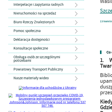
Wasi
Interpelacje i zapytania radnych
Szcz
Nieruchomości na sprzedaż
Biuro Rzeczy Znalezionych
13
kwietn
Pomoc społeczna
Deklaracja dostępności
Konsultacje społeczne
Co 
Obsługa osób ze szczególnymi
1
.
potrzebami
Twar
Powiatowy Transport Publiczny
Bibl
Nasze materiały wideo
upam
duszp
przes
Kiedy
Gdzie