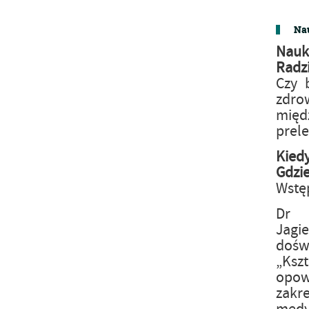
Nau
Nauk
Radz
Czy 
zdro
mię
prele
Kied
Gdzi
Wstę
Dr 
Jagi
dośw
„Ksz
opowi
zakr
medy