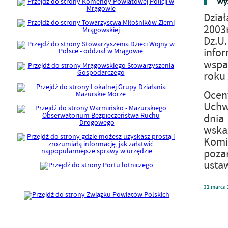
Wyn
Dział
2003r
Dz.U
infor
wspa
roku 
Ocen
Uchw
dnia 
wska
Komis
poza
ustaw
31
marca