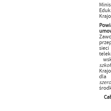
Mini
Eduka
Kraj
Powi
um
Zaw
prze
siec
tele
wsk
szk
Kraj
dla
szer
środ
Ca