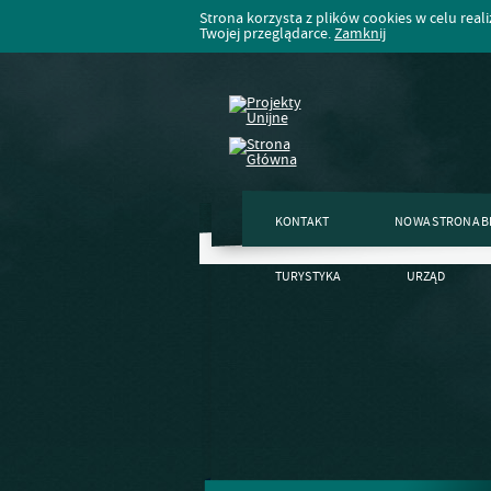
Strona korzysta z plików cookies w celu realiz
Twojej przeglądarce.
Zamknij
KONTAKT
NOWA STRONA B
TURYSTYKA
URZĄD