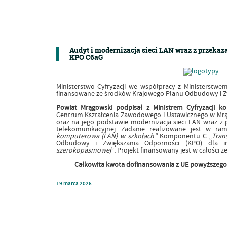
Audyt i modernizacja sieci LAN wraz z przeka
KPO C6aG
Ministerstwo Cyfryzacji we współpracy z Ministerstwem
finansowane ze środków Krajowego Planu Odbudowy i Zw
Powiat Mrągowski podpisał z Ministrem Cyfryzacji
ko
Centrum Kształcenia Zawodowego i Ustawicznego w Mr
oraz na jego podstawie modernizacja sieci LAN wraz z 
telekomunikacyjnej. Zadanie realizowane jest w 
komputerowa (LAN) w szkołach”
Komponentu C „
Tran
Odbudowy i Zwiększania Odporności (KPO) dla in
szerokopasmowej
”
.
Projekt finansowany jest w całości 
Całkowita kwota dofinansowania z UE powyższego z
19
marca
2026