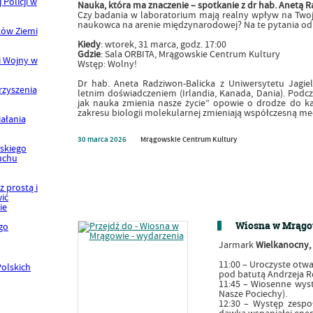
Nauka, która ma znaczenie – spotkanie z dr hab. Anetą 
Czy badania w laboratorium mają realny wpływ na Twoje
naukowca na arenie międzynarodowej? Na te pytania od
Kiedy
: wtorek, 31 marca, godz. 17:00
Gdzie
: Sala ORBITA, Mrągowskie Centrum Kultury
Wstęp: Wolny!
Dr hab. Aneta Radziwon-Balicka z Uniwersytetu Jagiel
letnim doświadczeniem (Irlandia, Kanada, Dania). Podcz
jak nauka zmienia nasze życie” opowie o drodze do kar
zakresu biologii molekularnej zmieniają współczesną m
30
marca
2026
Mrągowskie Centrum Kultury
Wiosna w Mrągow
Jarmark
Wielkanocny,
11:00 – Uroczyste otwa
pod batutą Andrzeja R
11:45 – Wiosenne wyst
Nasze Pociechy).
12:30 – Występ zespoł