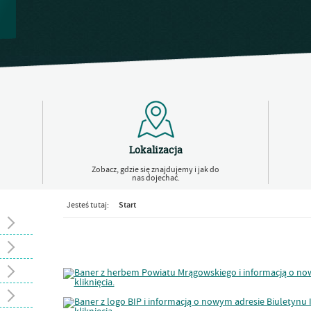
Lokalizacja
Zobacz, gdzie się znajdujemy i jak do
nas dojechać.
Start
Jesteś tutaj: