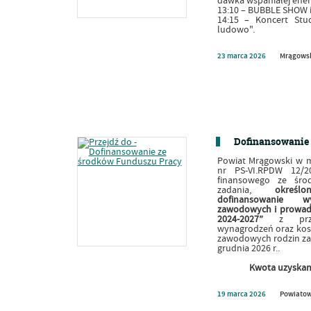
dawka wspaniałej ener
13:10 – BUBBLE SHOW 
14:15 – Koncert Stu
ludowo".
23
marca
2026
Mrągowsk
Dofinansowanie 
Powiat Mrągowski w 
nr PS-VI.RPDW 12/2
finansowego ze śro
zadania,
okreś
dofinansowanie w
zawodowych i prowadz
2024-2027”
z prz
wynagrodzeń oraz kos
zawodowych rodzin zas
grudnia 2026 r..
Kwota uzyskan
19
marca
2026
Powiatow