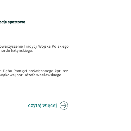
ocje sportowe
towarzyszenie Tradycji Wojska Polskiego
mordu katyńskiego.
e Dębu Pamięci poświęconego kpr. rez.
ątkowej por. Józefa Wasilewskiego.
czytaj więcej