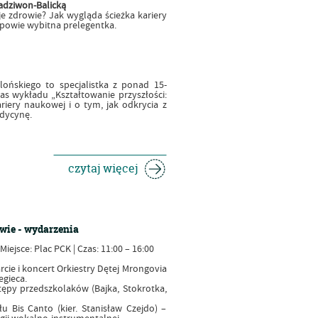
Radziwon-Balicką
 zdrowie? Jak wygląda ścieżka kariery
powie wybitna prelegentka.
lońskiego to specjalistka z ponad 15-
as wykładu „Kształtowanie przyszłości:
iery naukowej i o tym, jak odkrycia z
edycynę.
czytaj więcej
ie - wydarzenia
Miejsce: Plac PCK | Czas: 11:00 – 16:00
rcie i koncert Orkiestry Dętej Mrongovia
egieca.
ępy przedszkolaków (Bajka, Stokrotka,
u Bis Canto (kier. Stanisław Czejdo) –