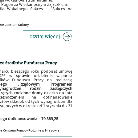
gii wokalno-instrumentalnej.
i Pogoń za Wielkanocnym Zajączkiem.
dia Wokalnego Sukces – "Sukces na
ie Centrum Kultury
czytaj więcej
ze środków Funduszu Pracy
marcu bieżącego roku podpisał umowę
026 w sprawie udzielenia wsparcia
dków Funduszu Pracy na realizację
lonego „Rządowym Programem
ynagrodzeń rodzin zastępczych
ących rodzinne domy dziecka na lata
eznaczeniem na dofinansowanie
ztów składek od tych wynagrodzeń dla
tępczych w okresie od 1 stycznia do 31
ego dofinansowania – 79 389,25
e Centrum Pomocy Rodzinie w Mrągowie