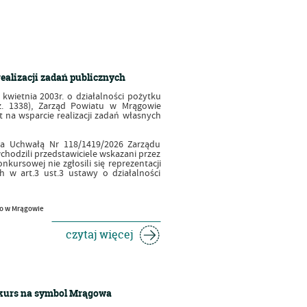
ealizacji zadań publicznych
 kwietnia 2003r. o działalności pożytku
poz. 1338), Zarząd Powiatu w Mrągowie
t na wsparcie realizacji zadań własnych
ia Uchwałą Nr 118/1419/2026 Zarządu
wchodzili przedstawiciele wskazani przez
kursowej nie zgłosili się reprezentacji
 w art.3 ust.3 ustawy o działalności
go w Mrągowie
czytaj więcej
nkurs na symbol Mrągowa