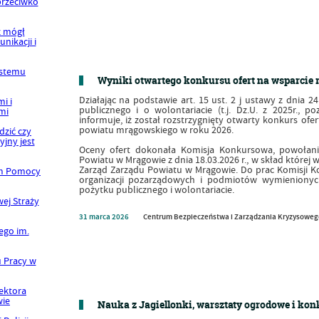
Wyniki otwartego konkursu ofert na wsparcie r
Działając na podstawie art. 15 ust. 2 j ustawy z dnia 24
publicznego i o wolontariacie (t.j. Dz.U. z 2025r., 
informuje, iż został rozstrzygnięty otwarty konkurs ofer
powiatu mrągowskiego w roku 2026.
Oceny ofert dokonała Komisja Konkursowa, powołan
Powiatu w Mrągowie z dnia 18.03.2026 r., w skład której 
Zarząd Zarządu Powiatu w Mrągowie. Do prac Komisji Kon
organizacji pozarządowych i podmiotów wymienionych
pożytku publicznego i wolontariacie.
31
marca
2026
Centrum Bezpieczeństwa i Zarządzania Kryzysowe
Nauka z Jagiellonki, warsztaty ogrodowe i ko