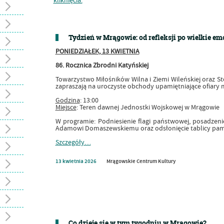
Tydzień w Mrągowie: od refleksji po wielkie em
PONIEDZIAŁEK, 13 KWIETNIA
86. Rocznica Zbrodni Katyńskiej
Towarzystwo Miłośników Wilna i Ziemi Wileńskiej oraz S
zapraszają na uroczyste obchody upamiętniające ofiary 
Godzina
: 13:00
Miejsce
: Teren dawnej Jednostki Wojskowej w Mrągowie
W programie: Podniesienie flagi państwowej, posadzeni
Adamowi Domaszewskiemu oraz odsłonięcie tablicy pami
Szczegóły…
13
kwietnia
2026
Mrągowskie Centrum Kultury
Co dzieje się w tym tygodniu w Mrągowie?