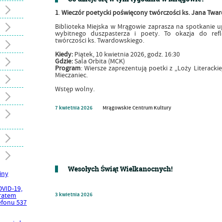
1
.
Wieczór poetycki poświęcony twórczości ks. Jana Twa
Biblioteka Miejska w Mrągowie zaprasza na spotkanie up
wybitnego duszpasterza i poety. To okazja do ref
twórczości ks. Twardowskiego.
Kiedy:
Piątek, 10 kwietnia 2026, godz. 16:30
Gdzie:
Sala Orbita (MCK)
Program
: Wiersze zaprezentują poetki z „Loży Literack
Mieczaniec.
Wstęp wolny.
7
kwietnia
2026
Mrągowskie Centrum Kultury
Wesołych Świąt Wielkanocnych!
3
kwietnia
2026