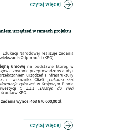
czytaj więcej
zaniem urządzeń w ramach projektu
 Edukacji Narodowej realizuje zadania
iększania Odporności (KPO).
lejną umowę
na podstawie której, w
ągowie zostanie przeprowadzony audyt
przekazaniem urządzeń i infrastruktury
ramach wskaźnika C6aG „
Lokalna sieć
sformacja cyfrowa
” w Krajowym Planie
westycji C 1.1.1 „
Dostęp do sieci
ze środków KPO
.
adania wynosi 463 676 600,00 zł.
czytaj więcej