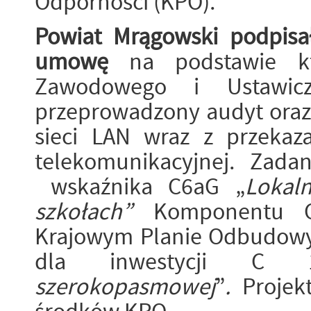
Odporności (KPO).
Powiat Mrągowski podpisał
umowę
na podstawie kt
Zawodowego i Ustawic
przeprowadzony audyt oraz
sieci LAN wraz z przekaza
telekomunikacyjnej. Zada
wskaźnika C6aG „
Lokal
szkołach”
Komponentu 
Krajowym Planie Odbudowy 
dla inwestycji C 
szerokopasmowej
”
.
Projek