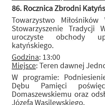
86. Rocznica Zbrodni Katyńs
Towarzystwo Miłośników 
Stowarzyszenie Tradycji 
uroczyste obchody up
katyńskiego.
Godzina
: 13:00
Miejsce
: Teren dawnej Jedn
W programie: Podniesieni
Dębu Pamięci poświę
Domaszewskiemu oraz odsło
Józefa Wasilewskiego.