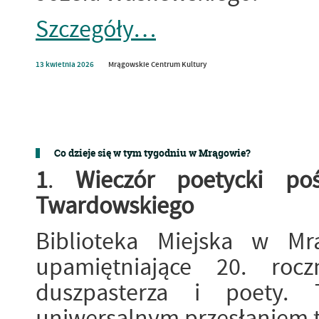
Szczegóły…
13
kwietnia
2026
Mrągowskie Centrum Kultury
Co dzieje się w tym tygodniu w Mrągowie?
1
.
Wieczór poetycki po
Twardowskiego
Biblioteka Miejska w Mr
upamiętniające 20. roc
duszpasterza i poety. 
uniwersalnym przesłaniem t