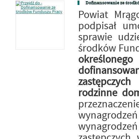
Dofinansowanie ze środk
Powiat Mrąg
podpisał um
sprawie udzi
środków Fundu
określone
dofinanso
zastępczyc
rodzinne dom
przeznacz
wynagrodzeń
wynagrodz
zastępczych 