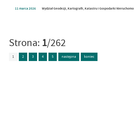
11
marca
2026
Wydział Geodezji, Kartografii, Katastru i Gospodarki Nieruchom
Strona:
1
/262
1
2
3
4
5
następna
koniec