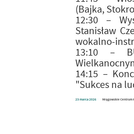
(Bajka, Stokr
12:30 – Wys
Stanisław Cz
wokalno-inst
13:10 – 
Wielkanocnym
14:15 – Konc
"Sukces na l
23
marca
2026
Mrągowskie Centrum 