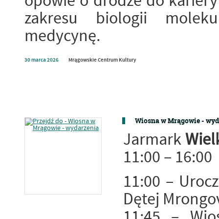
opowie o drodze do kariery 
zakresu biologii moleku
medycynę.
30
marca
2026
Mrągowskie Centrum Kultury
Wiosna w Mrągowie - wyd
Jarmark
Wiel
11:00 – 16:00
11:00 – Urocz
Dętej Mrongov
11:45 – Wio