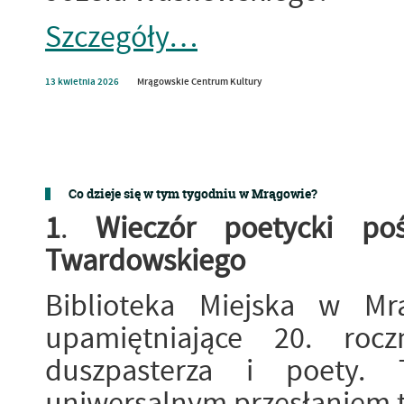
Szczegóły…
13
kwietnia
2026
Mrągowskie Centrum Kultury
Co dzieje się w tym tygodniu w Mrągowie?
1
.
Wieczór poetycki po
Twardowskiego
Biblioteka Miejska w Mr
upamiętniające 20. roc
duszpasterza i poety. 
uniwersalnym przesłaniem t