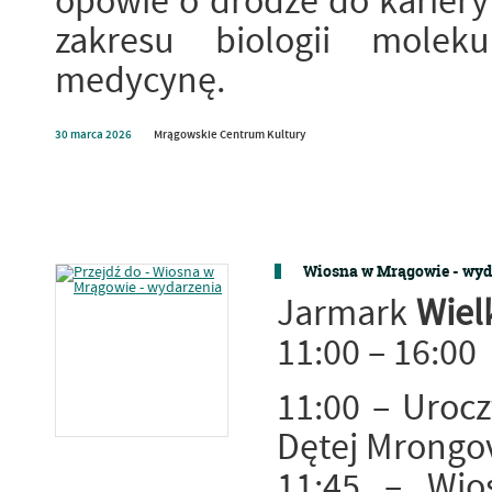
opowie o drodze do kariery 
zakresu biologii moleku
medycynę.
30
marca
2026
Mrągowskie Centrum Kultury
Wiosna w Mrągowie - wyd
Jarmark
Wiel
11:00 – 16:00
11:00 – Urocz
Dętej Mrongov
11:45 – Wio