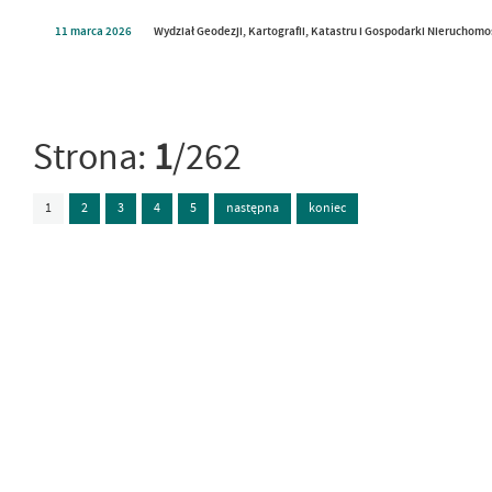
11
marca
2026
Wydział Geodezji, Kartografii, Katastru i Gospodarki Nieruchom
Strona:
1
/262
1
2
3
4
5
następna
koniec