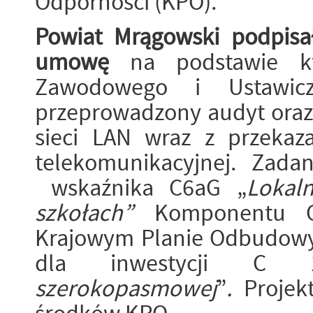
Odporności (KPO).
Powiat Mrągowski podpisał
umowę
na podstawie kt
Zawodowego i Ustawic
przeprowadzony audyt oraz
sieci LAN wraz z przekaza
telekomunikacyjnej. Zada
wskaźnika C6aG „
Lokal
szkołach”
Komponentu 
Krajowym Planie Odbudowy 
dla inwestycji C 
szerokopasmowej
”
.
Projek