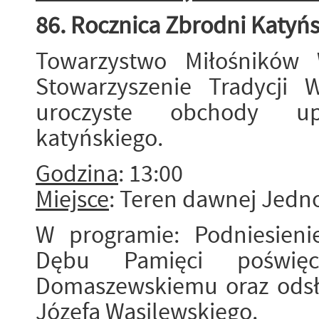
86. Rocznica Zbrodni Katyńs
Towarzystwo Miłośników 
Stowarzyszenie Tradycji 
uroczyste obchody up
katyńskiego.
Godzina
: 13:00
Miejsce
: Teren dawnej Jedn
W programie: Podniesieni
Dębu Pamięci poświę
Domaszewskiemu oraz odsło
Józefa Wasilewskiego.