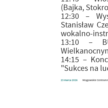
(Bajka, Stokr
12:30 – Wys
Stanisław Cz
wokalno-inst
13:10 – 
Wielkanocnym
14:15 – Konc
"Sukces na l
23
marca
2026
Mrągowskie Centrum 