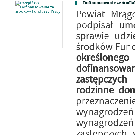
Dofinansowanie ze środk
Powiat Mrąg
podpisał um
sprawie udzi
środków Fundu
określone
dofinanso
zastępczyc
rodzinne dom
przeznacz
wynagrodzeń
wynagrodz
zastępczych 