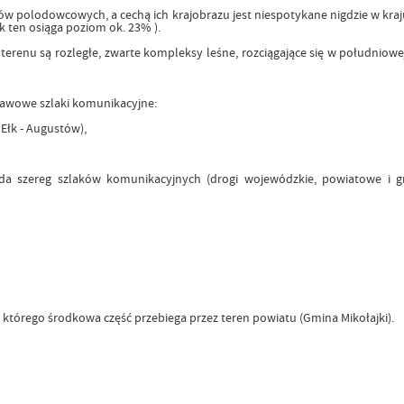
rów polodowcowych, a cechą ich krajobrazu jest niespotykane nigdzie w kra
 ten osiąga poziom ok. 23% ).
renu są rozległe, zwarte kompleksy leśne, rozciągające się w południowej 
tawowe szlaki komunikacyjne:
 Ełk - Augustów),
a szereg szlaków komunikacyjnych (drogi wojewódzkie, powiatowe i gm
, którego środkowa część przebiega przez teren powiatu (Gmina Mikołajki).