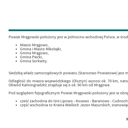
Powiat Mrągowski położony jest w północno-wchodniej Polsce, w śro
Miasto Mrągowo,
Gmina i Miasto Mikołajki,
Gmina Mrągowo,
Gmina Piecki,
Gmina Sorkwity.
Siedzibą władz samorządowych powiatu (Starostwo Powiatowe) jest 
Odległość do miasta wojewódzkiego (Olsztyn) wynosi ok. 70 km, nato
Obwód Kaliningradzki) znajduje się o ok. 90 km od Mrągowa.
Pod względem fizjograficznym Powiat Mrągowski położony jest w obr
cześć zachodnia do linii Lipowo - Kosewo - Baranowo - Cudnoch
część wschodnia to Kraina Wielkich Jezior Mazurskich, stanowią