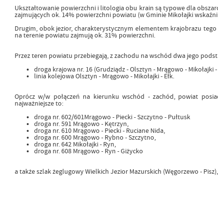
Ukształtowanie powierzchni i litologia obu krain są typowe dla obsza
zajmujących ok. 14% powierzchni powiatu (w Gminie Mikołajki wskaźnik
Drugim, obok jezior, charakterystycznym elementem krajobrazu tego te
na terenie powiatu zajmują ok. 31% powierzchni.
Przez teren powiatu przebiegają, z zachodu na wschód dwa jego pods
droga krajowa nr. 16 (Grudziądz - Olsztyn - Mrągowo - Mikołajki -
linia kolejowa Olsztyn - Mrągowo - Mikołajki - Ełk.
Oprócz w/w połączeń na kierunku wschód - zachód, powiat posiad
najważniejsze to:
droga nr. 602/601Mrągowo - Piecki - Szczytno - Pułtusk
droga nr. 591 Mrągowo - Kętrzyn,
droga nr. 610 Mrągowo - Piecki - Ruciane Nida,
droga nr. 600 Mrągowo - Rybno - Szczytno,
droga nr. 642 Mikołajki - Ryn,
droga nr. 608 Mrągowo - Ryn - Giżycko
a także szlak żeglugowy Wielkich Jezior Mazurskich (Węgorzewo - Pisz)