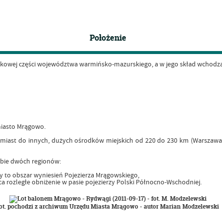
Położenie
dkowej części województwa warmińsko-mazurskiego, a w jego skład wchodzą
miasto Mrągowo.
miast do innych, dużych ośrodków miejskich od 220 do 230 km (Warszawa, G
ębie dwóch regionów:
y to obszar wyniesień Pojezierza Mrągowskiego,
ca rozległe obniżenie w pasie pojezierzy Polski Północno-Wschodniej.
fot. pochodzi z archiwum Urzędu Miasta Mrągowo - autor Marian Modzelewski