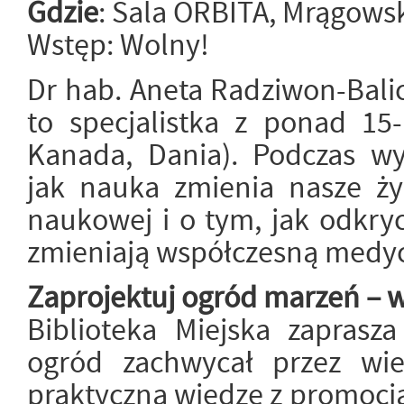
Gdzie
: Sala ORBITA, Mrągows
Wstęp: Wolny!
Dr hab. Aneta Radziwon-Balic
to specjalistka z ponad 15-
Kanada, Dania). Podczas wyk
jak nauka zmienia nasze ży
naukowej i o tym, jak odkryc
zmieniają współczesną medy
Zaprojektuj ogród marzeń – 
Biblioteka Miejska zaprasza
ogród zachwycał przez wie
praktyczną wiedzę z promocją 