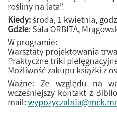
rośliny na lata”.
Kiedy:
środa, 1 kwietnia, godz
Gdzie
: Sala ORBITA, Mrągows
W programie:
Warsztaty projektowania trwa
Praktyczne triki pielęgnacyjn
Możliwość zakupu książki z o
Ważne: Ze względu na war
wcześniejszy kontakt z Biblio
mail:
wypozyczalnia@mck.mr