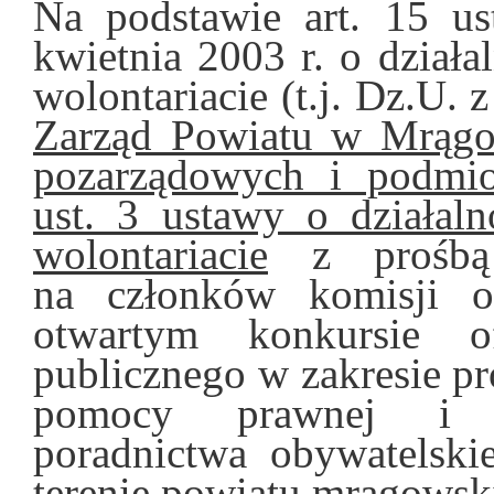
Na podstawie art. 15 us
kwietnia 2003 r. o działa
wolontariacie (t.j. Dz.U. 
Zarząd Powiatu w Mrągow
pozarządowych i podmi
ust. 3 ustawy o działal
wolontariacie
z prośbą 
na członków komisji op
otwartym konkursie of
publicznego w zakresie p
pomocy prawnej i św
poradnictwa obywatelski
terenie powiatu mrągowsk