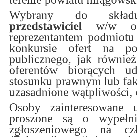
Wybrany do składu
przedstawiciel
w/w org
reprezentantem podmiotu
konkursie ofert na pow
publicznego, jak równie
oferentów biorących u
stosunku prawnym lub fa
uzasadnione wątpliwości, 
Osoby zainteresowane 
proszone są o wypełni
zgłoszeniowego na cz